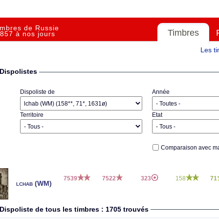
imbres de Russie
Timbres
857 à nos jours
Les t
Dispolistes
Dispoliste de
Année
Territoire
Etat
Comparaison avec ma
7539
7522
323
158
71
lchab (WM)
Dispoliste de tous les timbres : 1705 trouvés