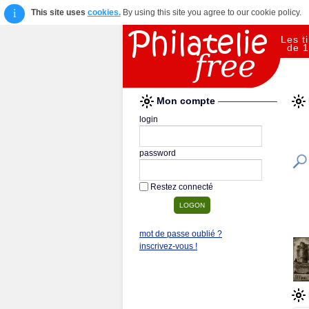
i
This site uses
cookies.
By using this site you agree to our cookie policy.
Les t
de 1
Mon compte
login
password
Restez connecté
mot de passe oublié ?
inscrivez-vous !