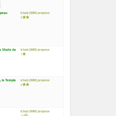
apeau
lchab (WM) propose
3
es Shahs du
lchab (WM) propose
7
, le Temple
lchab (WM) propose
4
lchab (WM) propose