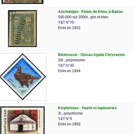
Azerbaïdjan - Palais du Khan, à Bakou
500.000 sur 2000r., gris et bleu
Y&T N°70
Emis en 1922
Bielorussie - Oiseau Aguila Chrysaetos
20r., polychrome
Y&T N°45
Emis en 1994
Kirghizistan - Yourte et tapisseries
3r., polychrome
Y&T N°9
Emis en 1993