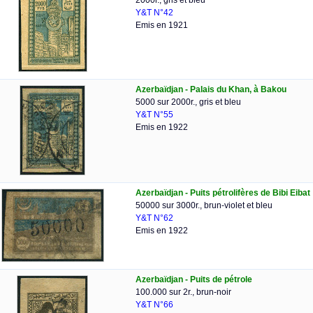
2000r., gris et bleu
Y&T N°42
Emis en 1921
Azerbaïdjan - Palais du Khan, à Bakou
5000 sur 2000r., gris et bleu
Y&T N°55
Emis en 1922
Azerbaïdjan - Puits pétrolifères de Bibi Eibat
50000 sur 3000r., brun-violet et bleu
Y&T N°62
Emis en 1922
Azerbaïdjan - Puits de pétrole
100.000 sur 2r., brun-noir
Y&T N°66