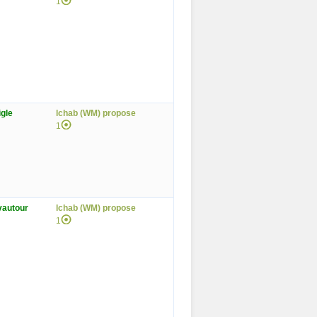
1
igle
lchab (WM) propose
1
 vautour
lchab (WM) propose
1