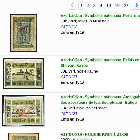
1
2
3
4
10
20
22
Azerbaïdjan - Symboles nationaux, Porte-dr
10k., vert, rouge, bleu et noir
Y&T N°18
Emis en 1919
Azerbaïdjan - Symboles nationaux, Palais d
Shirvan, Bakou
10r., vert, noir et jaune
Y&T N°25
Emis en 1919
Azerbaïdjan - Symboles nationaux, Atechgah
des adorateurs de feu, Sourakhani - Bakou
50r., vert-olive, noir et rouge
Y&T N°27
Emis en 1919
Azerbaïdjan - Palais du Khan, à Bakou