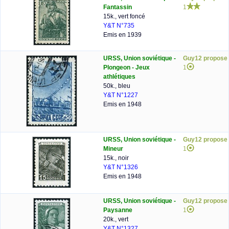
Fantassin
1
15k., vert foncé
Y&T N°735
Emis en 1939
URSS, Union soviétique -
Guy12 propose
Plongeon - Jeux
1
athlétiques
50k., bleu
Y&T N°1227
Emis en 1948
URSS, Union soviétique -
Guy12 propose
Mineur
1
15k., noir
Y&T N°1326
Emis en 1948
URSS, Union soviétique -
Guy12 propose
Paysanne
1
20k., vert
Y&T N°1327