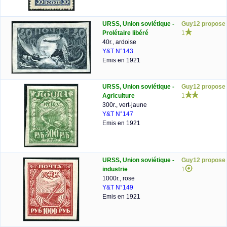
URSS, Union soviétique -
Guy12 propose
Prolétaire libéré
1
40r., ardoise
Y&T N°143
Emis en 1921
URSS, Union soviétique -
Guy12 propose
Agriculture
1
300r., vert-jaune
Y&T N°147
Emis en 1921
URSS, Union soviétique -
Guy12 propose
industrie
1
1000r., rose
Y&T N°149
Emis en 1921