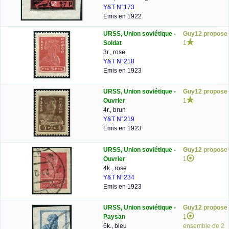
Y&T N°173
Emis en 1922
URSS, Union soviétique -
Guy12 propose
Soldat
1
3r., rose
Y&T N°218
Emis en 1923
URSS, Union soviétique -
Guy12 propose
Ouvrier
1
4r., brun
Y&T N°219
Emis en 1923
URSS, Union soviétique -
Guy12 propose
Ouvrier
1
4k., rose
Y&T N°234
Emis en 1923
URSS, Union soviétique -
Guy12 propose
Paysan
1
6k., bleu
ensemble de 2