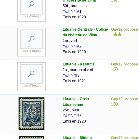
Université de Vilna
1
50f., brun-lilas
Y&T N°TA1
Emis en 1920
Lituanie Centrale - Colline
Guy12 propose
du château de Vilna
1
1m., vert
Y&T N°TA2
Emis en 1920
Lituanie - Kestutis
Guy12 propose
1a., marron et vert
1
Y&T N°93
Emis en 1921
Lituanie - Croix
Guy12 propose
Lituanienne
1
25c., bleu
Y&T N°178
Emis en 1923
Lituanie - 60ème
Guy12 propose