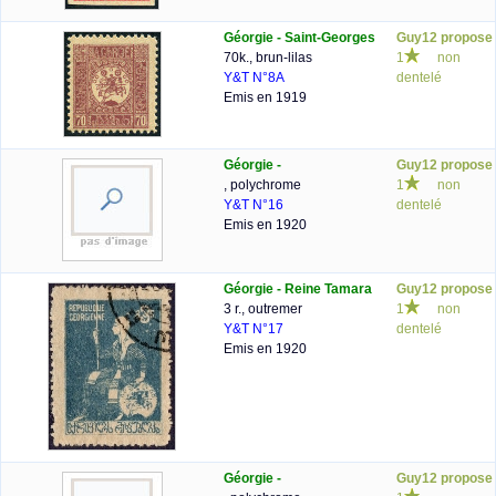
Géorgie - Saint-Georges
Guy12 propose
70k., brun-lilas
1
non
Y&T N°8A
dentelé
Emis en 1919
Géorgie -
Guy12 propose
, polychrome
1
non
Y&T N°16
dentelé
Emis en 1920
Géorgie - Reine Tamara
Guy12 propose
3 r., outremer
1
non
Y&T N°17
dentelé
Emis en 1920
Géorgie -
Guy12 propose