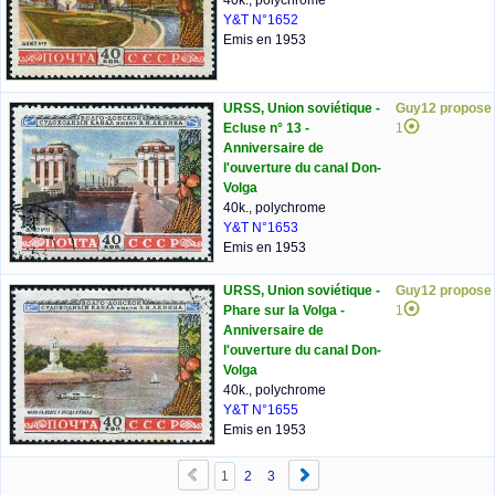
40k., polychrome
Y&T N°1652
Emis en 1953
URSS, Union soviétique -
Guy12 propose
Ecluse n° 13 -
1
Anniversaire de
l'ouverture du canal Don-
Volga
40k., polychrome
Y&T N°1653
Emis en 1953
URSS, Union soviétique -
Guy12 propose
Phare sur la Volga -
1
Anniversaire de
l'ouverture du canal Don-
Volga
40k., polychrome
Y&T N°1655
Emis en 1953
1
2
3