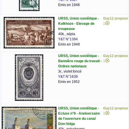
Emis en 1948
URSS, Union soviétique -
Guy12 propose
Kolkhoze - Elevage de
1
troupeaux
40k., sépia
Y&T N°1394
Emis en 1949
URSS, Union soviétique -
Guy12 propose
Bannière rouge du travail -
1
Ordres nationaux
3r., violet foncé
Y&T N°1639
Emis en 1952
URSS, Union soviétique -
Guy12 propose
Ecluse n°9 - Anniversaire
1
de l'ouverture du canal
Don-Volga