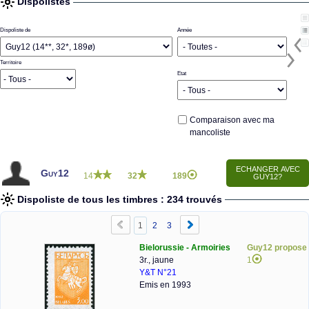
Dispolistes
Dispoliste de
Année
Territoire
Etat
Comparaison avec ma
mancoliste
Guy12
14
32
189
Dispoliste de tous les timbres : 234 trouvés
1
2
3
Bielorussie - Armoiries
Guy12 propose
3r., jaune
1
Y&T N°21
Emis en 1993