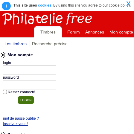
X
i
This site uses
cookies.
By using this site you agree to our cookie policy.
Timbres
Forum
Annonces
Mon compte
Les timbres
Recherche précise
Mon compte
login
password
Restez connecté
mot de passe oublié ?
inscrivez-vous !