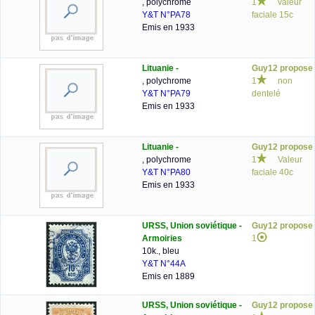
, polychrome
1
valeur
Y&T N°PA78
faciale 15c
Emis en 1933
Lituanie -
Guy12 propose
, polychrome
1
non
Y&T N°PA79
dentelé
Emis en 1933
Lituanie -
Guy12 propose
, polychrome
1
Valeur
Y&T N°PA80
faciale 40c
Emis en 1933
URSS, Union soviétique -
Guy12 propose
Armoiries
1
10k., bleu
Y&T N°44A
Emis en 1889
URSS, Union soviétique -
Guy12 propose