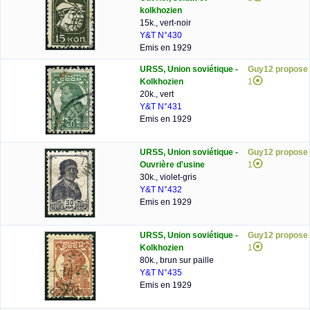
kolkhozien
15k., vert-noir
Y&T N°430
Emis en 1929
URSS, Union soviétique -
Guy12 propose
Kolkhozien
1
20k., vert
Y&T N°431
Emis en 1929
URSS, Union soviétique -
Guy12 propose
Ouvrière d'usine
1
30k., violet-gris
Y&T N°432
Emis en 1929
URSS, Union soviétique -
Guy12 propose
Kolkhozien
1
80k., brun sur paille
Y&T N°435
Emis en 1929