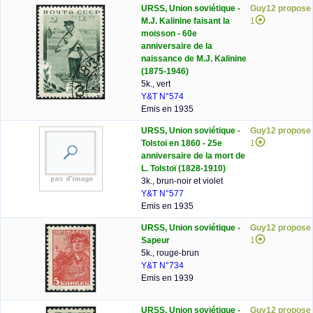
URSS, Union soviétique -
Guy12 propose
M.J. Kalinine faisant la
1
moisson - 60e
anniversaire de la
naissance de M.J. Kalinine
(1875-1946)
5k., vert
Y&T N°574
Emis en 1935
URSS, Union soviétique -
Guy12 propose
Tolstoï en 1860 - 25e
1
anniversaire de la mort de
L. Tolstoï (1828-1910)
3k., brun-noir et violet
Y&T N°577
Emis en 1935
URSS, Union soviétique -
Guy12 propose
Sapeur
1
5k., rouge-brun
Y&T N°734
Emis en 1939
URSS, Union soviétique -
Guy12 propose