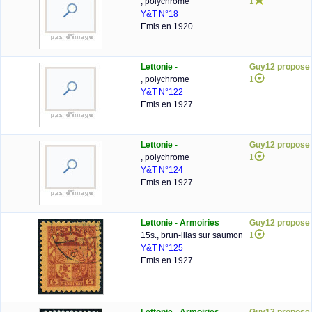
, polychrome
1
Y&T N°18
Emis en 1920
Lettonie -
Guy12 propose
, polychrome
1
Y&T N°122
Emis en 1927
Lettonie -
Guy12 propose
, polychrome
1
Y&T N°124
Emis en 1927
Lettonie - Armoiries
Guy12 propose
15s., brun-lilas sur saumon
1
Y&T N°125
Emis en 1927