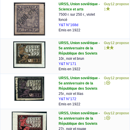
URSS, Union soviétique -
Guy12 propose
Science et arts
1
7500 r. sur 250 r., violet
foncé
Y&T N°168d
Emis en 1922
URSS, Union soviétique -
Guy12 propose
5e anniversaire de la
1
République des Soviets
10r., noir et brun
Y&T N°171
Emis en 1922
URSS, Union soviétique -
Guy12 propose
5e anniversaire de la
1
République des Soviets
25r., noir et lilas
Y&T N°172
Emis en 1922
URSS, Union soviétique -
Guy12 propose
5e anniversaire de la
1
République des Soviets
27r., noir et rouge