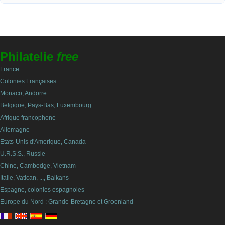
Philatelie
free
France
Colonies Françaises
Monaco, Andorre
Belgique, Pays-Bas, Luxembourg
Afrique francophone
Allemagne
Etats-Unis d'Amerique, Canada
U.R.S.S., Russie
Chine, Cambodge, Vietnam
Italie, Vatican, ..., Balkans
Espagne, colonies espagnoles
Europe du Nord : Grande-Bretagne et Groenland