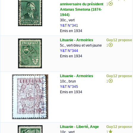
anniversaire du président
1
Antanas Smetona (1874-
1944)
30c., vert
Y&T N°341
Emis en 1934
Lituanie - Armoiries
Guy12 propose
5c., vert-bleu et vert-jaune
1
Y&T N°344
Emis en 1934
Lituanie - Armoiries
Guy12 propose
10c., brun
1
Y&T N°345
Emis en 1934
Lituanie - Liberté, Ange
Guy12 propose
10c., vert
1