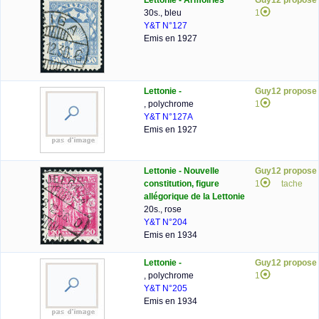
Lettonie - Armoiries
Guy12 propose
30s., bleu
1
Y&T N°127
Emis en 1927
Lettonie -
Guy12 propose
, polychrome
1
Y&T N°127A
Emis en 1927
Lettonie - Nouvelle
Guy12 propose
constitution, figure
1
tache
allégorique de la Lettonie
20s., rose
Y&T N°204
Emis en 1934
Lettonie -
Guy12 propose
, polychrome
1
Y&T N°205
Emis en 1934