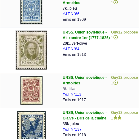
Armoiries
1
7k., bleu
Y&T N°66
Emis en 1909
URSS, Union soviétique -
Guy12 propose
Alexandre 1er (1777-1825)
1
20k., vert-olive
Y&T N°84
Emis en 1913
URSS, Union soviétique -
Guy12 propose
Armoiries
1
5k., lilas
Y&T N°113
Emis en 1917
URSS, Union soviétique -
Guy12 propose
Glaive - Bris de la chaîne
1
35k., bleu
Y&T N°137
Emis en 1918