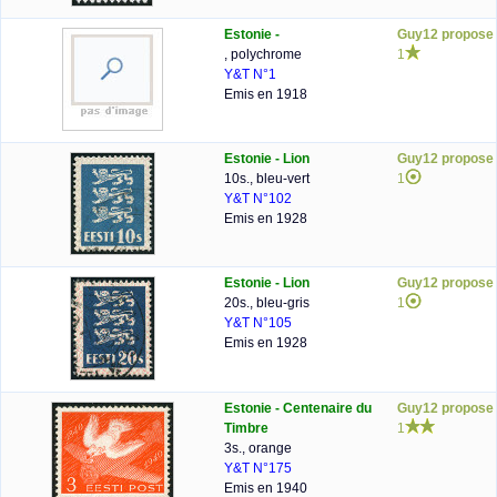
Estonie -
Guy12 propose
, polychrome
1
Y&T N°1
Emis en 1918
Estonie - Lion
Guy12 propose
10s., bleu-vert
1
Y&T N°102
Emis en 1928
Estonie - Lion
Guy12 propose
20s., bleu-gris
1
Y&T N°105
Emis en 1928
Estonie - Centenaire du
Guy12 propose
Timbre
1
3s., orange
Y&T N°175
Emis en 1940