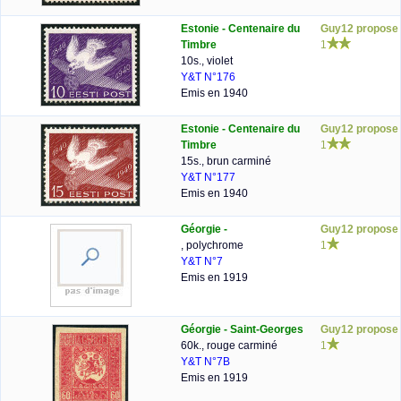
Estonie - Centenaire du
Guy12 propose
Timbre
1
10s., violet
Y&T N°176
Emis en 1940
Estonie - Centenaire du
Guy12 propose
Timbre
1
15s., brun carminé
Y&T N°177
Emis en 1940
Géorgie -
Guy12 propose
, polychrome
1
Y&T N°7
Emis en 1919
Géorgie - Saint-Georges
Guy12 propose
60k., rouge carminé
1
Y&T N°7B
Emis en 1919