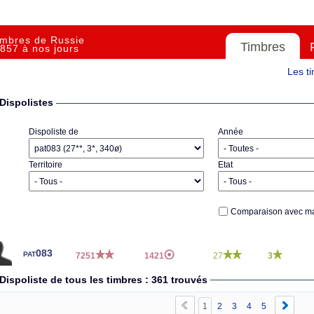
imbres de Russie
Timbres
857 à nos jours
Les t
Dispolistes
Dispoliste de
Année
Territoire
Etat
Comparaison avec ma
pat083
7251
1421
27
3
Dispoliste de tous les timbres : 361 trouvés
1
2
3
4
5