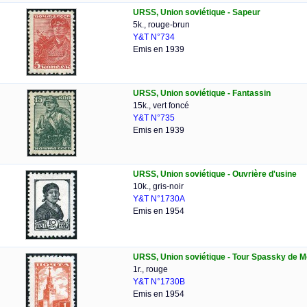
URSS, Union soviétique - Sapeur
5k., rouge-brun
Y&T N°734
Emis en 1939
URSS, Union soviétique - Fantassin
15k., vert foncé
Y&T N°735
Emis en 1939
URSS, Union soviétique - Ouvrière d'usine
10k., gris-noir
Y&T N°1730A
Emis en 1954
URSS, Union soviétique - Tour Spassky de 
1r., rouge
Y&T N°1730B
Emis en 1954