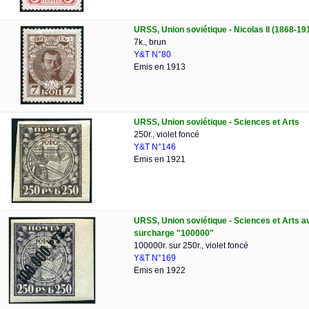
URSS, Union soviétique - Nicolas II (1868-19
7k., brun
Y&T N°80
Emis en 1913
URSS, Union soviétique - Sciences et Arts
250r., violet foncé
Y&T N°146
Emis en 1921
URSS, Union soviétique - Sciences et Arts a
surcharge "100000"
100000r. sur 250r., violet foncé
Y&T N°169
Emis en 1922