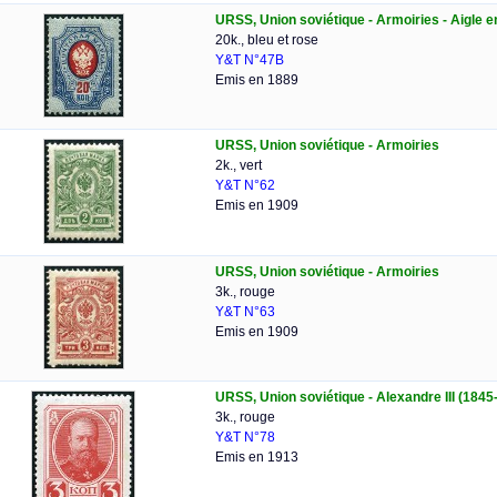
URSS, Union soviétique - Armoiries - Aigle en
20k., bleu et rose
Y&T N°47B
Emis en 1889
URSS, Union soviétique - Armoiries
2k., vert
Y&T N°62
Emis en 1909
URSS, Union soviétique - Armoiries
3k., rouge
Y&T N°63
Emis en 1909
URSS, Union soviétique - Alexandre III (1845
3k., rouge
Y&T N°78
Emis en 1913