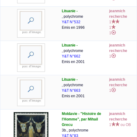
Lituanie -
jeanmich
, polychrome
recherche
Y&T N°532
1
Emis en 1996
1
1
Lituanie -
jeanmich
, polychrome
recherche
Y&T N°662
1
Emis en 2001
Lituanie -
jeanmich
, polychrome
recherche
Y&T N°663
1
Emis en 2001
Moldavie - "Histoire de
jeanmich
l'Homme", par Mihail
recherche
Grecu
1
ou OB
3b., polychrome
Y&T N°83