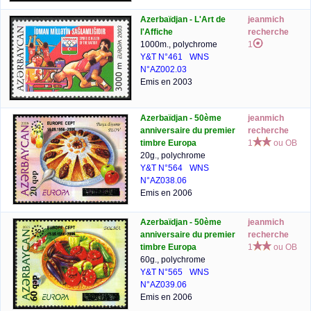
Azerbaïdjan - L'Art de
jeanmich
l'Affiche
recherche
1000m., polychrome
1
Y&T N°461
WNS
N°AZ002.03
Emis en 2003
Azerbaïdjan - 50ème
jeanmich
anniversaire du premier
recherche
timbre Europa
1
ou OB
20g., polychrome
Y&T N°564
WNS
N°AZ038.06
Emis en 2006
Azerbaïdjan - 50ème
jeanmich
anniversaire du premier
recherche
timbre Europa
1
ou OB
60g., polychrome
Y&T N°565
WNS
N°AZ039.06
Emis en 2006