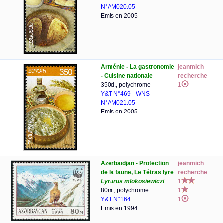
N°AM020.05
Emis en 2005
Arménie - La gastronomie
jeanmich
- Cuisine nationale
recherche
350d., polychrome
1
Y&T N°469
WNS
N°AM021.05
Emis en 2005
Azerbaïdjan - Protection
jeanmich
de la faune, Le Tétras lyre
recherche
Lyrurus mlokosiewiczi
1
80m., polychrome
1
Y&T N°164
1
Emis en 1994