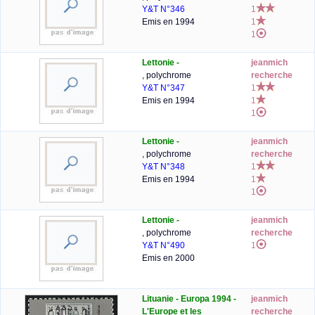
Y&T N°346
1
Emis en 1994
1
1
Lettonie -
jeanmich
, polychrome
recherche
Y&T N°347
1
Emis en 1994
1
1
Lettonie -
jeanmich
, polychrome
recherche
Y&T N°348
1
Emis en 1994
1
1
Lettonie -
jeanmich
, polychrome
recherche
Y&T N°490
1
Emis en 2000
Lituanie - Europa 1994 -
jeanmich
L'Europe et les
recherche