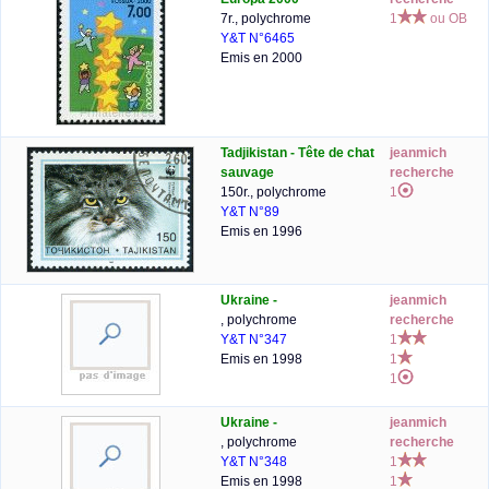
7r., polychrome
1
ou OB
Y&T N°6465
Emis en 2000
Tadjikistan - Tête de chat
jeanmich
sauvage
recherche
150r., polychrome
1
Y&T N°89
Emis en 1996
Ukraine -
jeanmich
, polychrome
recherche
Y&T N°347
1
Emis en 1998
1
1
Ukraine -
jeanmich
, polychrome
recherche
Y&T N°348
1
Emis en 1998
1