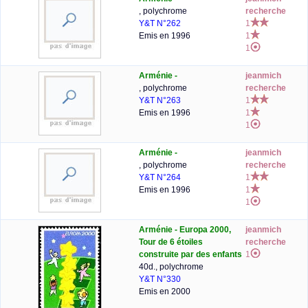
, polychrome
recherche
Y&T N°262
1
Emis en 1996
1
1
Arménie -
jeanmich
, polychrome
recherche
Y&T N°263
1
Emis en 1996
1
1
Arménie -
jeanmich
, polychrome
recherche
Y&T N°264
1
Emis en 1996
1
1
Arménie - Europa 2000,
jeanmich
Tour de 6 étoiles
recherche
construite par des enfants
1
40d., polychrome
Y&T N°330
Emis en 2000