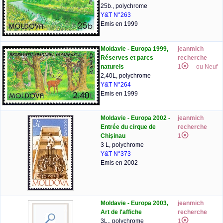
25b., polychrome
Y&T N°263
Emis en 1999
Moldavie - Europa 1999,
jeanmich
Réserves et parcs
recherche
naturels
1
ou Neuf
2,40L, polychrome
Y&T N°264
Emis en 1999
Moldavie - Europa 2002 -
jeanmich
Entrée du cirque de
recherche
Chișinau
1
3 L, polychrome
Y&T N°373
Emis en 2002
Moldavie - Europa 2003,
jeanmich
Art de l'affiche
recherche
3L., polychrome
1