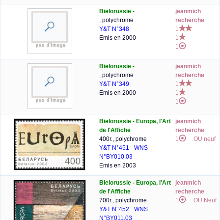
Bielorussie -
jeanmich
, polychrome
recherche
Y&T N°348
1
Emis en 2000
1
1
Bielorussie -
jeanmich
, polychrome
recherche
Y&T N°349
1
Emis en 2000
1
1
Bielorussie - Europa, l'Art
jeanmich
de l'Affiche
recherche
400r., polychrome
1
OU neuf
Y&T N°451
WNS
N°BY010.03
Emis en 2003
Bielorussie - Europa, l'Art
jeanmich
de l'Affiche
recherche
700r., polychrome
1
OU Neuf
Y&T N°452
WNS
N°BY011.03