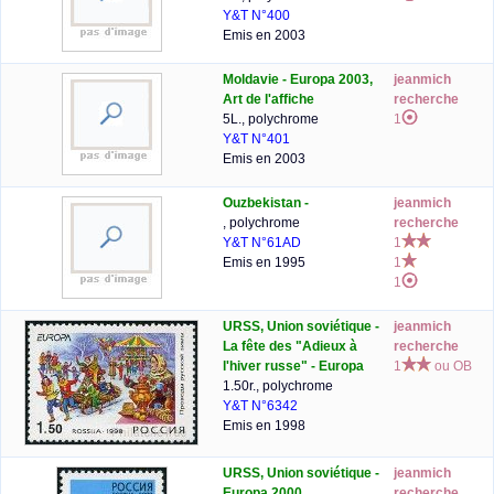
Y&T N°400
Emis en 2003
Moldavie - Europa 2003,
jeanmich
Art de l'affiche
recherche
5L., polychrome
1
Y&T N°401
Emis en 2003
Ouzbekistan -
jeanmich
, polychrome
recherche
Y&T N°61AD
1
Emis en 1995
1
1
URSS, Union soviétique -
jeanmich
La fête des "Adieux à
recherche
l'hiver russe" - Europa
1
ou OB
1.50r., polychrome
Y&T N°6342
Emis en 1998
URSS, Union soviétique -
jeanmich
Europa 2000
recherche