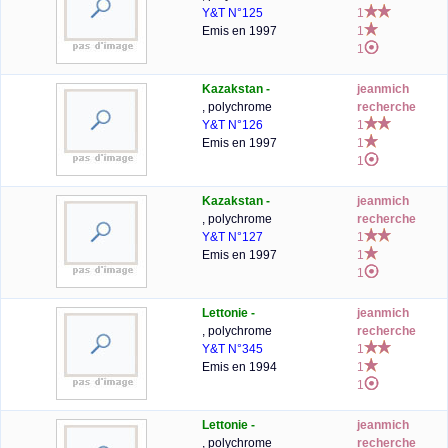
Y&T N°125
1
Emis en 1997
1
1
Kazakstan -
jeanmich
, polychrome
recherche
Y&T N°126
1
Emis en 1997
1
1
Kazakstan -
jeanmich
, polychrome
recherche
Y&T N°127
1
Emis en 1997
1
1
Lettonie -
jeanmich
, polychrome
recherche
Y&T N°345
1
Emis en 1994
1
1
Lettonie -
jeanmich
, polychrome
recherche