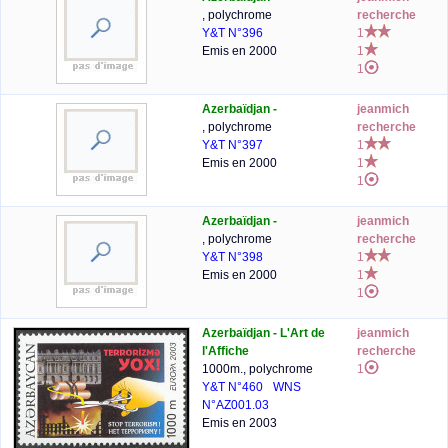
, polychrome
recherche
Y&T N°396
1
Emis en 2000
1
1
Azerbaïdjan -
jeanmich
, polychrome
recherche
Y&T N°397
1
Emis en 2000
1
1
Azerbaïdjan -
jeanmich
, polychrome
recherche
Y&T N°398
1
Emis en 2000
1
1
Azerbaïdjan - L'Art de
jeanmich
l'Affiche
recherche
1000m., polychrome
1
Y&T N°460
WNS
N°AZ001.03
Emis en 2003