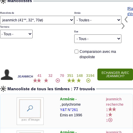
Mancolistes
[Ra
Mancoliste de
Année
d'é
Territoire
Etat
Comparaison avec ma
dispoliste
jeanmich
41
32
70
351
148
3194
Mancoliste de tous les timbres : 77 trouvés
Arménie -
jeanmich
, polychrome
recherche
Y&T N°261
1
Emis en 1996
1
1
Arménie -
jeanmich