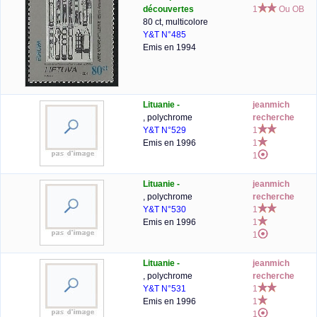
découvertes
1
Ou OB
80 ct, multicolore
Y&T N°485
Emis en 1994
Lituanie -
jeanmich
, polychrome
recherche
Y&T N°529
1
Emis en 1996
1
1
Lituanie -
jeanmich
, polychrome
recherche
Y&T N°530
1
Emis en 1996
1
1
Lituanie -
jeanmich
, polychrome
recherche
Y&T N°531
1
Emis en 1996
1
1