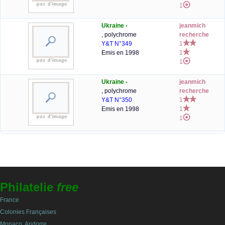
1
Ukraine -
jeanmich
, polychrome
recherche
Y&T N°349
1
Emis en 1998
1
1
Ukraine -
jeanmich
, polychrome
recherche
Y&T N°350
1
Emis en 1998
1
1
Philatelie
free
France
Colonies Françaises
Monaco, Andorre