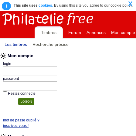
X
i
This site uses
cookies.
By using this site you agree to our cookie policy.
Timbres
Forum
Annonces
Mon compte
Les timbres
Recherche précise
Mon compte
login
password
Restez connecté
mot de passe oublié ?
inscrivez-vous !