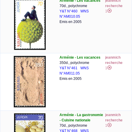
Arménie - Les vacances
jeanmich
70d., polychrome
recherche
Y&T N°460
WNS
1
N°AM010.05
Emis en 2005
Arménie - Les vacances
jeanmich
350d., polychrome
recherche
Y&T N°461
WNS
1
N°AM011.05
Emis en 2005
Arménie - La gastronomie
jeanmich
- Cuisine nationale
recherche
70d., polychrome
1
Y&T N°468
WNS