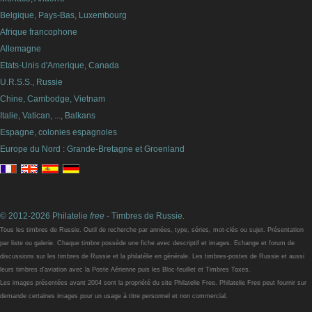
Belgique, Pays-Bas, Luxembourg
Afrique francophone
Allemagne
Etats-Unis d'Amerique, Canada
U.R.S.S., Russie
Chine, Cambodge, Vietnam
Italie, Vatican, ..., Balkans
Espagne, colonies espagnoles
Europe du Nord : Grande-Bretagne et Groenland
© 2012-2026 Philatelie
free
- Timbres de Russie.
Tous les timbres de Russie. Outil de recherche par années, type, séries, mot-clés ou sujet. Présentation
par liste ou galerie. Chaque timbre possède une fiche avec descriptif et images. Echange et forum de
discussions sur les timbres de Russie et la philatélie en générale. Les timbres-postes de Russie et aussi
leurs timbres d'aviation avec la Poste Aérienne puis les Bloc-feuillet et Timbres Taxes.
Les images présentées avant 2004 sont la propriété du site Philatelie Free. Philatelie Free peut fournir sur
demande certaines images pour un usage à titre personnel et non commercial.