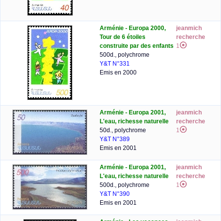
Arménie - Europa 2000,
jeanmich
Tour de 6 étoiles
recherche
construite par des enfants
1
500d., polychrome
Y&T N°331
Emis en 2000
Arménie - Europa 2001,
jeanmich
L'eau, richesse naturelle
recherche
50d., polychrome
1
Y&T N°389
Emis en 2001
Arménie - Europa 2001,
jeanmich
L'eau, richesse naturelle
recherche
500d., polychrome
1
Y&T N°390
Emis en 2001