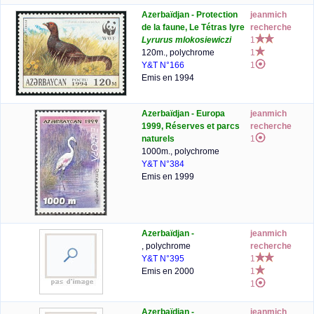
Azerbaïdjan - Protection
jeanmich
de la faune, Le Tétras lyre
recherche
Lyrurus mlokosiewiczi
1
120m., polychrome
1
Y&T N°166
1
Emis en 1994
Azerbaïdjan - Europa
jeanmich
1999, Réserves et parcs
recherche
naturels
1
1000m., polychrome
Y&T N°384
Emis en 1999
Azerbaïdjan -
jeanmich
, polychrome
recherche
Y&T N°395
1
Emis en 2000
1
1
Azerbaïdjan -
jeanmich