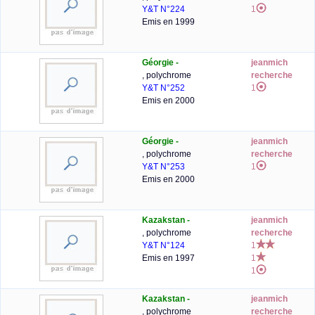
Y&T N°224
1
Emis en 1999
Géorgie -
jeanmich
, polychrome
recherche
Y&T N°252
1
Emis en 2000
Géorgie -
jeanmich
, polychrome
recherche
Y&T N°253
1
Emis en 2000
Kazakstan -
jeanmich
, polychrome
recherche
Y&T N°124
1
Emis en 1997
1
1
Kazakstan -
jeanmich
, polychrome
recherche