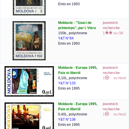
Emis en 1993
Moldavie - "Souci de
jeanmich
printemps", par I. Vieru
recherche
150b., polychrome
1
ou OB
Y&T N°84
Emis en 1993
Moldavie - Europa 1995,
jeanmich
Paix et liberté
recherche
0,10L, polychrome
1
ou Neuf
Y&T N°135
Emis en 1995
Moldavie - Europa 1995,
jeanmich
Paix et liberté
recherche
0,40L, polychrome
1
ou Neuf
Y&T N°136
Emis en 1995