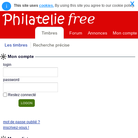
X
i
This site uses
cookies.
By using this site you agree to our cookie policy.
Timbres
Forum
Annonces
Mon compte
Les timbres
Recherche précise
Mon compte
login
password
Restez connecté
mot de passe oublié ?
inscrivez-vous !