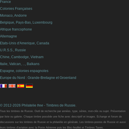
France
Colonies Françaises
Monaco, Andorre
Belgique, Pays-Bas, Luxembourg
Afrique francophone
Allemagne
Etats-Unis d'Amerique, Canada
U.R.S.S., Russie
Chine, Cambodge, Vietnam
Italie, Vatican, ..., Balkans
Espagne, colonies espagnoles
Europe du Nord : Grande-Bretagne et Groenland
© 2012-2026 Philatelie
free
- Timbres de Russie.
Tous les timbres de Russie. Outil de recherche par années, type, séries, mot-clés ou sujet. Présentation
par liste ou galerie. Chaque timbre possède une fiche avec descriptif et images. Echange et forum de
discussions sur les timbres de Russie et la philatélie en générale. Les timbres-postes de Russie et aussi
leurs timbres d'aviation avec la Poste Aérienne puis les Bloc-feuillet et Timbres Taxes.