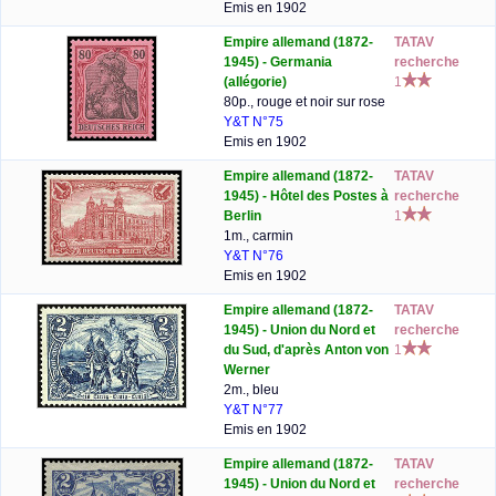
Emis en 1902
Empire allemand (1872-
TATAV
1945) - Germania
recherche
(allégorie)
1
80p., rouge et noir sur rose
Y&T N°75
Emis en 1902
Empire allemand (1872-
TATAV
1945) - Hôtel des Postes à
recherche
Berlin
1
1m., carmin
Y&T N°76
Emis en 1902
Empire allemand (1872-
TATAV
1945) - Union du Nord et
recherche
du Sud, d'après Anton von
1
Werner
2m., bleu
Y&T N°77
Emis en 1902
Empire allemand (1872-
TATAV
1945) - Union du Nord et
recherche