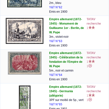
2m., bleu
Y&T N°62
Emis en 1900
Empire allemand (1872-
TATAV
1945) - Monument de
recherche
Guillaume 1er - Berlin, de
1
W. Pape
3m., violet-noir
Y&T N°63
Emis en 1900
Empire allemand (1872-
TATAV
1945) - Célébration de la
recherche
fondation de l'Empire de
1
W. Pape
1
5m., noir et carmin
Y&T N°64
Emis en 1900
Empire allemand (1872-
TATAV
1945) - Germania
recherche
(allégorie)
1
3PF sur moitié de 5p., vert
1
Y&T N°65
Emis en 1901