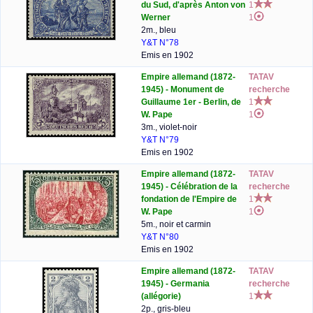
du Sud, d'après Anton von
1
Werner
1
2m., bleu
Y&T N°78
Emis en 1902
Empire allemand (1872-
TATAV
1945) - Monument de
recherche
Guillaume 1er - Berlin, de
1
W. Pape
1
3m., violet-noir
Y&T N°79
Emis en 1902
Empire allemand (1872-
TATAV
1945) - Célébration de la
recherche
fondation de l'Empire de
1
W. Pape
1
5m., noir et carmin
Y&T N°80
Emis en 1902
Empire allemand (1872-
TATAV
1945) - Germania
recherche
(allégorie)
1
2p., gris-bleu