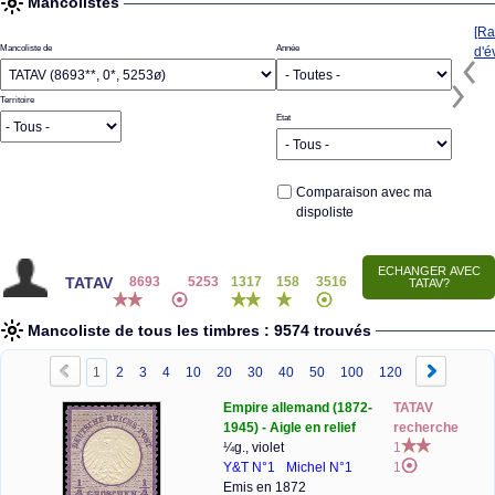
Mancolistes
[Ra
Mancoliste de
Année
d'é
Territoire
Etat
Comparaison avec ma
dispoliste
TATAV
8693
5253
1317
158
3516
Mancoliste de tous les timbres : 9574 trouvés
1
2
3
4
10
20
30
40
50
100
120
Empire allemand (1872-
TATAV
1945) - Aigle en relief
recherche
¼g., violet
1
Y&T N°1
Michel N°1
1
Emis en 1872