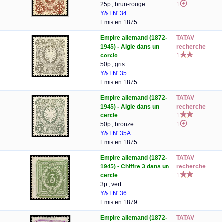
25p., brun-rouge
1
Y&T N°34
Emis en 1875
Empire allemand (1872-
TATAV
1945) - Aigle dans un
recherche
cercle
1
50p., gris
Y&T N°35
Emis en 1875
Empire allemand (1872-
TATAV
1945) - Aigle dans un
recherche
cercle
1
50p., bronze
1
Y&T N°35A
Emis en 1875
Empire allemand (1872-
TATAV
1945) - Chiffre 3 dans un
recherche
cercle
1
3p., vert
Y&T N°36
Emis en 1879
Empire allemand (1872-
TATAV