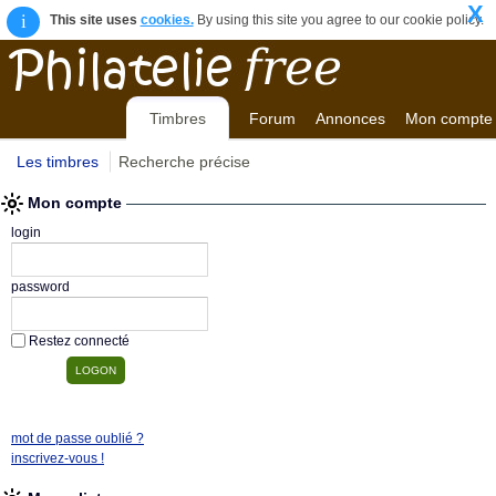
X
i
This site uses
cookies.
By using this site you agree to our cookie policy.
Timbres
Forum
Annonces
Mon compte
Les timbres
Recherche précise
Mon compte
login
password
Restez connecté
mot de passe oublié ?
inscrivez-vous !