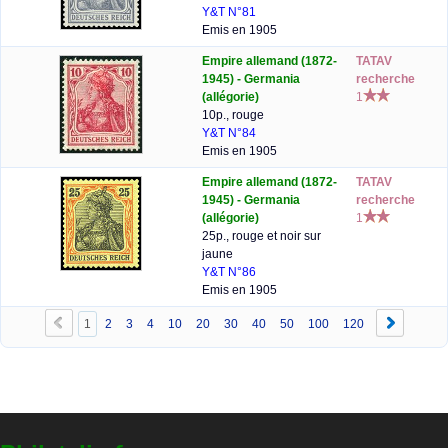
Y&T N°81
Emis en 1905
Empire allemand (1872-
TATAV
1945) - Germania
recherche
(allégorie)
1
10p., rouge
Y&T N°84
Emis en 1905
Empire allemand (1872-
TATAV
1945) - Germania
recherche
(allégorie)
1
25p., rouge et noir sur
jaune
Y&T N°86
Emis en 1905
1
2
3
4
10
20
30
40
50
100
120