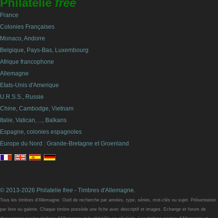
Philatelie
free
France
Colonies Françaises
Monaco, Andorre
Belgique, Pays-Bas, Luxembourg
Afrique francophone
Allemagne
Etats-Unis d'Amerique
U.R.S.S., Russie
Chine, Cambodge, Vietnam
Italie, Vatican, ..., Balkans
Espagne, colonies espagnoles
Europe du Nord : Grande-Bretagne et Groenland
© 2013-2026 Philatelie
free
- Timbres d'Allemagne.
Tous les timbres d'Allemagne. Outil de recherche par années, type, séries, mot-clés ou sujet. Présentation
par liste ou galerie. Chaque timbre possède une fiche avec descriptif et images. Echange et forum de