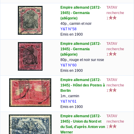
Empire allemand (1872-
TATAV
1945) - Germania
recherche
(allégorie)
1
40p., carmin et noir
Y&T N°58
Emis en 1900
Empire allemand (1872-
TATAV
1945) - Germania
recherche
(allégorie)
1
80p., rouge et noir sur rose
Y&T N°60
Emis en 1900
Empire allemand (1872-
TATAV
1945) - Hôtel des Postes à
recherche
Berlin
1
1m., carmin
Y&T N°61
Emis en 1900
Empire allemand (1872-
TATAV
1945) - Union du Nord et
recherche
du Sud, d'après Anton von
1
Werner