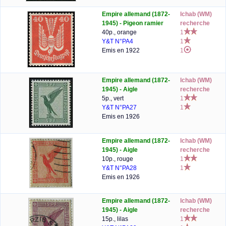
Empire allemand (1872-
lchab (WM)
1945) - Pigeon ramier
recherche
40p., orange
1
Y&T N°PA4
1
Emis en 1922
1
Empire allemand (1872-
lchab (WM)
1945) - Aigle
recherche
5p., vert
1
Y&T N°PA27
1
Emis en 1926
Empire allemand (1872-
lchab (WM)
1945) - Aigle
recherche
10p., rouge
1
Y&T N°PA28
1
Emis en 1926
Empire allemand (1872-
lchab (WM)
1945) - Aigle
recherche
15p., lilas
1