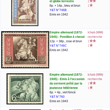
et globe terrestre
1
6p. + 14p., bleu et brun
1
Y&T N°746B
Emis en 1942
Empire allemand (1872-
lchab (WM)
1945) - Postillon à cheval
recherche
12p. + 38p., rose et brun
1
Y&T N°746C
1
Emis en 1942
Empire allemand (1872-
lchab (WM)
1945) - Emis à l'occasion
recherche
du serment prêté par la
1
jeunesse hitlérienne
1
6p. + 4p., vert foncé
Y&T N°760
Emis en 1943