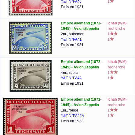
Y&T N°PA40
1
Emis en 1931
Empire allemand (1872-
lchab (WM)
1945) - Avion Zeppelin
recherche
2m., outremer
1
Y&T N°PA41
1
Emis en 1931
Empire allemand (1872-
lchab (WM)
1945) - Avion Zeppelin
recherche
4m., sépia
1
Y&T N°PA42
1
Emis en 1931
Empire allemand (1872-
lchab (WM)
1945) - Avion Zeppelin
recherche
1m., rouge
1
Y&T N°PA42A
1
Emis en 1933