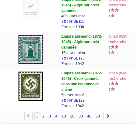
1945) - Aigle sur croix
recherche
gammée
1
40p., lilas-rose
1
Y&T N°SE115
Emis en 1938
Empire allemand (1872-
lchab (WM)
1945) - Aigle sur croix
recherche
gammée
1
16p., vert-bleu
1
Y&T N°SE123
Emis en 1942
Empire allemand (1872-
lchab (WM)
1945) - Croix gammée
recherche
dans une couronne de
1
chêne
1
5p., vert foncé
Y&T N°SE129
Emis en 1942
1
2
3
4
10
20
30
40
50