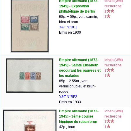
Empire allemand (1872-
lchab (WM)
1945) - Exposition
recherche
phillatélique de Berlin
1
98p. + 59p., vert, carmin,
1
bleu et brun
Y&T N°BF1
Emis en 1930
Empire allemand (1872-
lchab (WM)
1945) - Sainte Elisabeth
recherche
secourant les pauvres et
1
les malades
1
85p.+ 2.55m., vert,
vermillon, bleu et brun-
rouge
Y&T N°BF2
Emis en 1933
Empire allemand (1872-
lchab (WM)
1945) - 3ème course
recherche
hippique du ruban brun
1
42p., brun
1