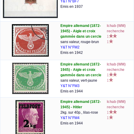
Y&T N°BF7
Emis en 1937
Empire allemand (1872-
lchab (WM)
1945) - Aigle et croix
recherche
gammée dans un cercle
1
sans valeur, rouge-brun
1
Y&T N°FM2
Emis en 1942
Empire allemand (1872-
lchab (WM)
1945) - Aigle et croix
recherche
gammée dans un cercle
1
sans valeur, vert-jaune
1
Y&T N°FM3
Emis en 1944
Empire allemand (1872-
lchab (WM)
1945) - Hitler
recherche
2kg. sur 40p., lilas-rose
1
Y&T N°FM4
1
Emis en 1944