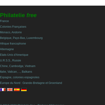
Philatelie
free
France
Colonies Françaises
Monaco, Andorre
Belgique, Pays-Bas, Luxembourg
Afrique francophone
Allemagne
Etats-Unis d'Amerique
U.R.S.S., Russie
Chine, Cambodge, Vietnam
Italie, Vatican, ..., Balkans
Espagne, colonies espagnoles
Europe du Nord : Grande-Bretagne et Groenland