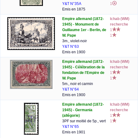
Y&T N°35A
1
Emis en 1875
Empire allemand (1872-
lchab (WM)
1945) - Monument de
recherche
Guillaume 1er - Berlin, de
1
W. Pape
1
3m., violet-noir
Y&T N°63
Emis en 1900
Empire allemand (1872-
lchab (WM)
1945) - Célébration de la
recherche
fondation de l'Empire de
1
W. Pape
1
5m., noir et carmin
Y&T N°64
Emis en 1900
Empire allemand (1872-
lchab (WM)
1945) - Germania
recherche
(allégorie)
1
3PF sur moitié de 5p., vert
1
Y&T N°65
Emis en 1901