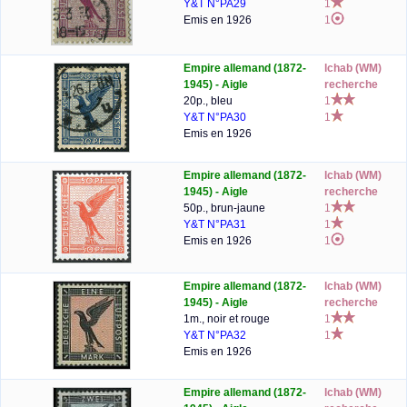
Y&T N°PA29
1
Emis en 1926
1
Empire allemand (1872-
lchab (WM)
1945) - Aigle
recherche
20p., bleu
1
Y&T N°PA30
1
Emis en 1926
Empire allemand (1872-
lchab (WM)
1945) - Aigle
recherche
50p., brun-jaune
1
Y&T N°PA31
1
Emis en 1926
1
Empire allemand (1872-
lchab (WM)
1945) - Aigle
recherche
1m., noir et rouge
1
Y&T N°PA32
1
Emis en 1926
Empire allemand (1872-
lchab (WM)