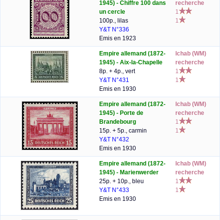
1945) - Chiffre 100 dans
recherche
un cercle
1
100p., lilas
1
Y&T N°336
Emis en 1923
Empire allemand (1872-
lchab (WM)
1945) - Aix-la-Chapelle
recherche
8p. + 4p., vert
1
Y&T N°431
1
Emis en 1930
Empire allemand (1872-
lchab (WM)
1945) - Porte de
recherche
Brandebourg
1
15p. + 5p., carmin
1
Y&T N°432
Emis en 1930
Empire allemand (1872-
lchab (WM)
1945) - Marienwerder
recherche
25p. + 10p., bleu
1
Y&T N°433
1
Emis en 1930