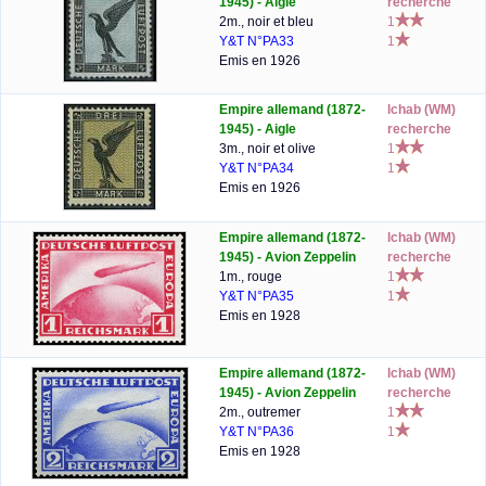
1945) - Aigle
recherche
2m., noir et bleu
1
Y&T N°PA33
1
Emis en 1926
Empire allemand (1872-
lchab (WM)
1945) - Aigle
recherche
3m., noir et olive
1
Y&T N°PA34
1
Emis en 1926
Empire allemand (1872-
lchab (WM)
1945) - Avion Zeppelin
recherche
1m., rouge
1
Y&T N°PA35
1
Emis en 1928
Empire allemand (1872-
lchab (WM)
1945) - Avion Zeppelin
recherche
2m., outremer
1
Y&T N°PA36
1
Emis en 1928