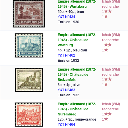
Empire allemand (1872-
lchab (WM)
1945) - Wurtzburg
recherche
50p. + 40p., brun
1
Y&T N°434
1
Emis en 1930
Empire allemand (1872-
lchab (WM)
1945) - Château de
recherche
Wartburg
1
4p. + 2p., bleu clair
1
Y&T N°462
Emis en 1932
Empire allemand (1872-
lchab (WM)
1945) - Château de
recherche
Stolzenfels
1
6p. + 4p., olive
1
Y&T N°463
Emis en 1932
Empire allemand (1872-
lchab (WM)
1945) - Château de
recherche
Nuremberg
1
12p. + 3p., rouge-orange
1
Y&T N°464