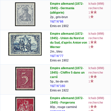
Empire allemand (1872-
lchab (WM)
1945) - Germania
recherche
(allégorie)
1
2p., gris-brun
1
Y&T N°66
Emis en 1902
Empire allemand (1872-
lchab (WM)
1945) - Union du Nord et
recherche
du Sud, d'après Anton von
1
Werner
1
2m., bleu
Y&T N°77
Emis en 1902
Empire allemand (1872-
lchab (WM)
1945) - Chiffre 5 dans un
recherche
carré
1
5p., lie-de-vin
1
Y&T N°160
Emis en 1922
Empire allemand (1872-
lchab (WM)
1945) - Forgerons
recherche
80p., rouge carminé
1