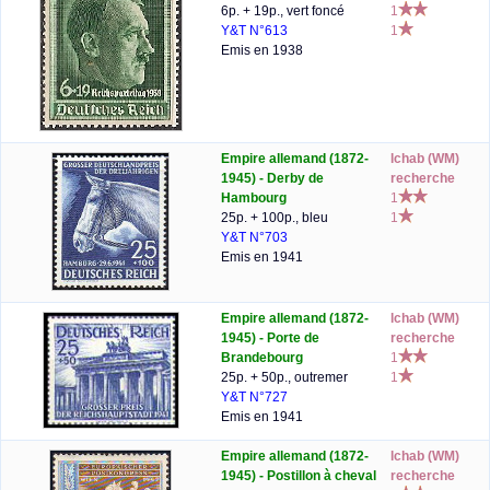
6p. + 19p., vert foncé
1
Y&T N°613
1
Emis en 1938
Empire allemand (1872-
lchab (WM)
1945) - Derby de
recherche
Hambourg
1
25p. + 100p., bleu
1
Y&T N°703
Emis en 1941
Empire allemand (1872-
lchab (WM)
1945) - Porte de
recherche
Brandebourg
1
25p. + 50p., outremer
1
Y&T N°727
Emis en 1941
Empire allemand (1872-
lchab (WM)
1945) - Postillon à cheval
recherche