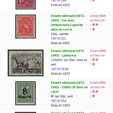
Y&T N°169
1
Emis en 1922
Empire allemand (1872-
lchab (WM)
1945) - Cor avec
recherche
embouchure à gauche
1
dans un cercle
1
10m., carmin
Y&T N°211
Emis en 1922
Empire allemand (1872-
lchab (WM)
1945) - Laboureur
recherche
+1000m. sur 20m., bleu et
1
vert
1
Y&T N°251B
Emis en 1923
Empire allemand (1872-
lchab (WM)
1945) - Chiffre 30 dans un
recherche
carré
1
8t. sur 30p., vert
1
Y&T N°254
Emis en 1923