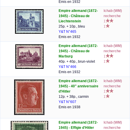
Emis en 1932
Empire allemand (1872-
lchab (WM)
1945) - Château de
recherche
Liechtenstein
1
25p. + 10p., bleu
1
Y&T N°465
Emis en 1932
Empire allemand (1872-
lchab (WM)
1945) - Château de
recherche
Marburg
1
40p. + 40p., brun-violet
1
Y&T N°466
Emis en 1932
Empire allemand (1872-
lchab (WM)
1945) - 40" anniversaire
recherche
d'Hitler
1
12p. + 38p., carmin
1
Y&T N°607
Emis en 1938
Empire allemand (1872-
lchab (WM)
1945) - Effigie d'Hitler
recherche