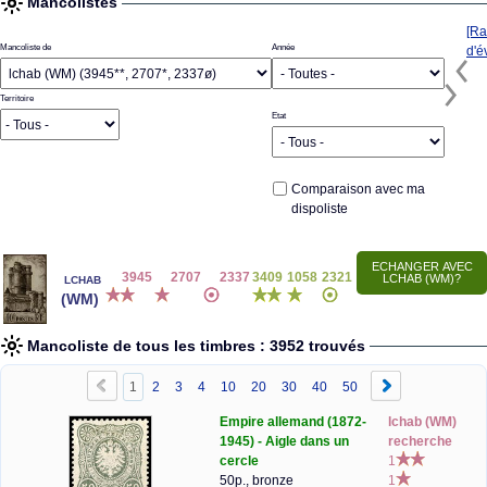
Mancolistes
[Ra
Mancoliste de
Année
d'é
Territoire
Etat
Comparaison avec ma
dispoliste
lchab
3945
2707
2337
3409
1058
2321
(WM)
Mancoliste de tous les timbres : 3952 trouvés
1
2
3
4
10
20
30
40
50
Empire allemand (1872-
lchab (WM)
1945) - Aigle dans un
recherche
cercle
1
50p., bronze
1