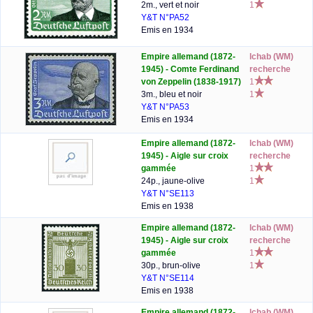
2m., vert et noir
1
Y&T N°PA52
Emis en 1934
Empire allemand (1872-
lchab (WM)
1945) - Comte Ferdinand
recherche
von Zeppelin (1838-1917)
1
3m., bleu et noir
1
Y&T N°PA53
Emis en 1934
Empire allemand (1872-
lchab (WM)
1945) - Aigle sur croix
recherche
gammée
1
24p., jaune-olive
1
Y&T N°SE113
Emis en 1938
Empire allemand (1872-
lchab (WM)
1945) - Aigle sur croix
recherche
gammée
1
30p., brun-olive
1
Y&T N°SE114
Emis en 1938
Empire allemand (1872-
lchab (WM)