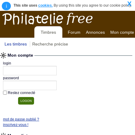
X
i
This site uses
cookies.
By using this site you agree to our cookie policy.
Timbres
Forum
Annonces
Mon compte
Les timbres
Recherche précise
Mon compte
login
password
Restez connecté
mot de passe oublié ?
inscrivez-vous !