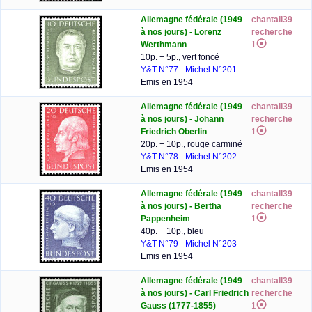
Allemagne fédérale (1949
chantall39
à nos jours) - Lorenz
recherche
Werthmann
1
10p. + 5p., vert foncé
Y&T N°77
Michel N°201
Emis en 1954
Allemagne fédérale (1949
chantall39
à nos jours) - Johann
recherche
Friedrich Oberlin
1
20p. + 10p., rouge carminé
Y&T N°78
Michel N°202
Emis en 1954
Allemagne fédérale (1949
chantall39
à nos jours) - Bertha
recherche
Pappenheim
1
40p. + 10p., bleu
Y&T N°79
Michel N°203
Emis en 1954
Allemagne fédérale (1949
chantall39
à nos jours) - Carl Friedrich
recherche
Gauss (1777-1855)
1