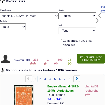
Mancolistes
[Ra
Mancoliste de
Année
d'é
Territoire
Etat
Comparaison avec ma
dispoliste
chantall39
232
1
500
25
Mancoliste de tous les timbres : 634 trouvés
1
2
3
4
5
6
7
8
Empire allemand (1872-
chantall39
1945) - Agriculteurs
recherche
150p., orange
1
Y&T N°149
Emis en 1921