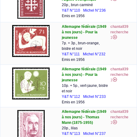
20p., brun carminé
Y&T N°110
Michel N°236
Emis en 1956
Allemagne fédérale (1949
chantall39
à nos jours) - Pour la
recherche
jeunesse
1
7p. + 3p., brun-orange,
bistre et noir
Y&T N°111
Michel N°232
Emis en 1956
Allemagne fédérale (1949
chantall39
à nos jours) - Pour la
recherche
jeunesse
1
10p. + 5p., vert-jaune, bistre
et noir
Y&T N°112
Michel N°233
Emis en 1956
Allemagne fédérale (1949
chantall39
à nos jours) - Thomas
recherche
Mann (1875-1955)
1
20p., lilas
Y&T N°113
Michel N°237