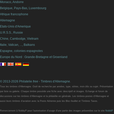
Monaco, Andorre
Belgique, Pays-Bas, Luxembourg
Afrique francophone
Allemagne
Etats-Unis d'Amerique
U.R.S.S., Russie
Chine, Cambodge, Vietnam
Italie, Vatican, ..., Balkans
Espagne, colonies espagnoles
Europe du Nord : Grande-Bretagne et Groenland
© 2013-2026 Philatelie
free
- Timbres d'Allemagne.
Tous les timbres d'Allemagne. Outil de recherche par années, type, séries, mot-clés ou sujet. Présentation
par liste ou galerie. Chaque timbre possède une fiche avec descriptif et images. Echange et forum de
discussions sur les timbres d'Allemagne et la philatélie en générale. Les timbres-postes d'Allemagne et
aussi leurs timbres d'aviation avec la Poste Aérienne puis les Bloc-feuillet et Timbres Taxes.
Remerciement à NobbyP pour l'autorisation d'usage d'une partie des images présentées sur le site
NobbiP