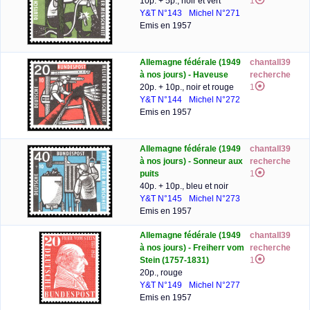
10p. + 5p., noir et vert
1
Y&T N°143
Michel N°271
Emis en 1957
Allemagne fédérale (1949
chantall39
à nos jours) - Haveuse
recherche
20p. + 10p., noir et rouge
1
Y&T N°144
Michel N°272
Emis en 1957
Allemagne fédérale (1949
chantall39
à nos jours) - Sonneur aux
recherche
puits
1
40p. + 10p., bleu et noir
Y&T N°145
Michel N°273
Emis en 1957
Allemagne fédérale (1949
chantall39
à nos jours) - Freiherr vom
recherche
Stein (1757-1831)
1
20p., rouge
Y&T N°149
Michel N°277
Emis en 1957