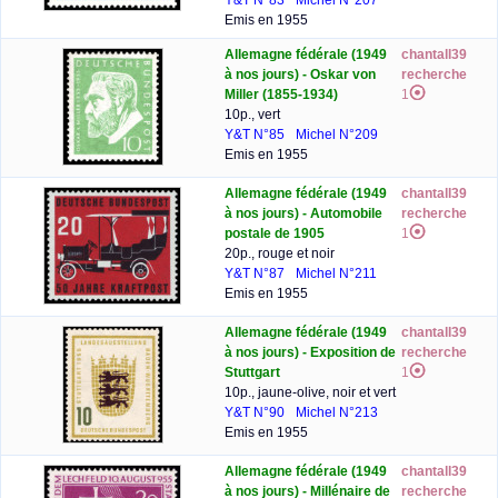
Y&T N°83
Michel N°207
Emis en 1955
Allemagne fédérale (1949
chantall39
à nos jours) - Oskar von
recherche
Miller (1855-1934)
1
10p., vert
Y&T N°85
Michel N°209
Emis en 1955
Allemagne fédérale (1949
chantall39
à nos jours) - Automobile
recherche
postale de 1905
1
20p., rouge et noir
Y&T N°87
Michel N°211
Emis en 1955
Allemagne fédérale (1949
chantall39
à nos jours) - Exposition de
recherche
Stuttgart
1
10p., jaune-olive, noir et vert
Y&T N°90
Michel N°213
Emis en 1955
Allemagne fédérale (1949
chantall39
à nos jours) - Millénaire de
recherche