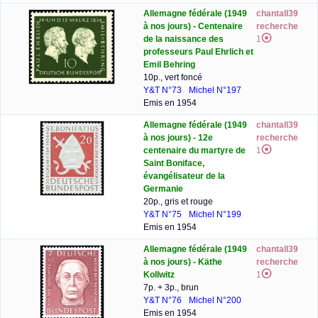
Allemagne fédérale (1949
chantall39
à nos jours) - Centenaire
recherche
de la naissance des
1
professeurs Paul Ehrlich et
Emil Behring
10p., vert foncé
Y&T N°73
Michel N°197
Emis en 1954
Allemagne fédérale (1949
chantall39
à nos jours) - 12e
recherche
centenaire du martyre de
1
Saint Boniface,
évangélisateur de la
Germanie
20p., gris et rouge
Y&T N°75
Michel N°199
Emis en 1954
Allemagne fédérale (1949
chantall39
à nos jours) - Käthe
recherche
Kollwitz
1
7p. + 3p., brun
Y&T N°76
Michel N°200
Emis en 1954