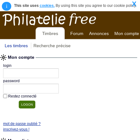
X
i
This site uses
cookies.
By using this site you agree to our cookie policy.
Timbres
Forum
Annonces
Mon compte
Les timbres
Recherche précise
Mon compte
login
password
Restez connecté
mot de passe oublié ?
inscrivez-vous !