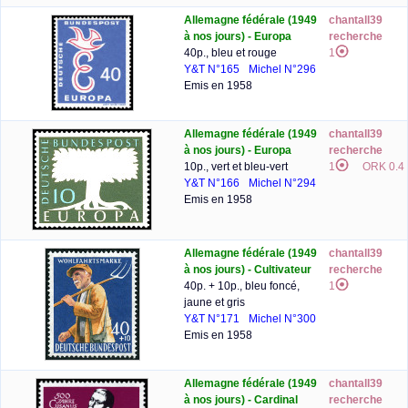
Allemagne fédérale (1949
chantall39
à nos jours) - Europa
recherche
40p., bleu et rouge
1
Y&T N°165
Michel N°296
Emis en 1958
Allemagne fédérale (1949
chantall39
à nos jours) - Europa
recherche
10p., vert et bleu-vert
1
ORK 0.4
Y&T N°166
Michel N°294
Emis en 1958
Allemagne fédérale (1949
chantall39
à nos jours) - Cultivateur
recherche
40p. + 10p., bleu foncé,
1
jaune et gris
Y&T N°171
Michel N°300
Emis en 1958
Allemagne fédérale (1949
chantall39
à nos jours) - Cardinal
recherche