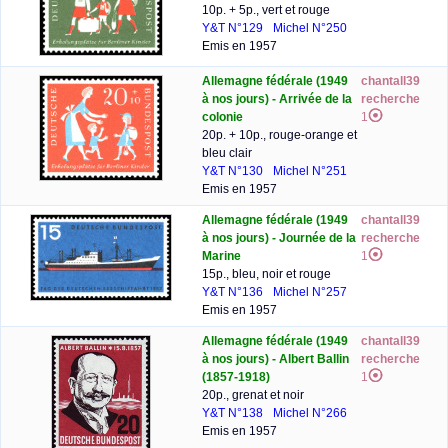
10p. + 5p., vert et rouge
Y&T N°129
Michel N°250
Emis en 1957
Allemagne fédérale (1949
chantall39
à nos jours) - Arrivée de la
recherche
colonie
1
20p. + 10p., rouge-orange et
bleu clair
Y&T N°130
Michel N°251
Emis en 1957
Allemagne fédérale (1949
chantall39
à nos jours) - Journée de la
recherche
Marine
1
15p., bleu, noir et rouge
Y&T N°136
Michel N°257
Emis en 1957
Allemagne fédérale (1949
chantall39
à nos jours) - Albert Ballin
recherche
(1857-1918)
1
20p., grenat et noir
Y&T N°138
Michel N°266
Emis en 1957