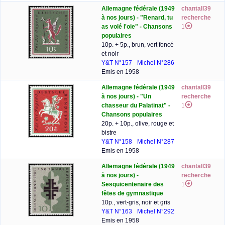
Allemagne fédérale (1949
chantall39
à nos jours) - "Renard, tu
recherche
as volé l'oie" - Chansons
1
populaires
10p. + 5p., brun, vert foncé
et noir
Y&T N°157
Michel N°286
Emis en 1958
Allemagne fédérale (1949
chantall39
à nos jours) - "Un
recherche
chasseur du Palatinat" -
1
Chansons populaires
20p. + 10p., olive, rouge et
bistre
Y&T N°158
Michel N°287
Emis en 1958
Allemagne fédérale (1949
chantall39
à nos jours) -
recherche
Sesquicentenaire des
1
fêtes de gymnastique
10p., vert-gris, noir et gris
Y&T N°163
Michel N°292
Emis en 1958