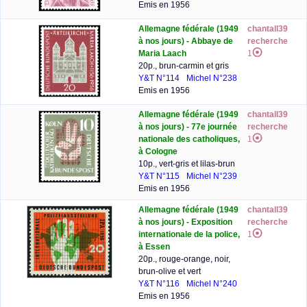
Emis en 1956
Allemagne fédérale (1949
chantall39
à nos jours) - Abbaye de
recherche
Maria Laach
1
20p., brun-carmin et gris
Y&T N°114
Michel N°238
Emis en 1956
Allemagne fédérale (1949
chantall39
à nos jours) - 77e journée
recherche
nationale des catholiques,
1
à Cologne
10p., vert-gris et lilas-brun
Y&T N°115
Michel N°239
Emis en 1956
Allemagne fédérale (1949
chantall39
à nos jours) - Exposition
recherche
internationale de la police,
1
à Essen
20p., rouge-orange, noir,
brun-olive et vert
Y&T N°116
Michel N°240
Emis en 1956