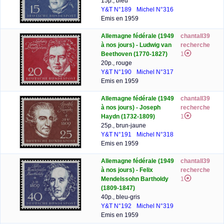
15p., bleu
Y&T N°189
Michel N°316
Emis en 1959
Allemagne fédérale (1949
chantall39
à nos jours) - Ludwig van
recherche
Beethoven (1770-1827)
1
20p., rouge
Y&T N°190
Michel N°317
Emis en 1959
Allemagne fédérale (1949
chantall39
à nos jours) - Joseph
recherche
Haydn (1732-1809)
1
25p., brun-jaune
Y&T N°191
Michel N°318
Emis en 1959
Allemagne fédérale (1949
chantall39
à nos jours) - Felix
recherche
Mendelssohn Bartholdy
1
(1809-1847)
40p., bleu-gris
Y&T N°192
Michel N°319
Emis en 1959