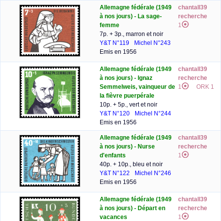
Allemagne fédérale (1949
chantall39
à nos jours) - La sage-
recherche
femme
1
7p. + 3p., marron et noir
Y&T N°119
Michel N°243
Emis en 1956
Allemagne fédérale (1949
chantall39
à nos jours) - Ignaz
recherche
Semmelweis, vainqueur de
1
ORK 1
la fièvre puerpérale
10p. + 5p., vert et noir
Y&T N°120
Michel N°244
Emis en 1956
Allemagne fédérale (1949
chantall39
à nos jours) - Nurse
recherche
d'enfants
1
40p. + 10p., bleu et noir
Y&T N°122
Michel N°246
Emis en 1956
Allemagne fédérale (1949
chantall39
à nos jours) - Départ en
recherche
vacances
1