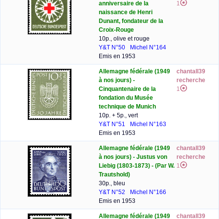
anniversaire de la
1
naissance de Henri
Dunant, fondateur de la
Croix-Rouge
10p., olive et rouge
Y&T N°50
Michel N°164
Emis en 1953
Allemagne fédérale (1949
chantall39
à nos jours) -
recherche
Cinquantenaire de la
1
fondation du Musée
technique de Munich
10p. + 5p., vert
Y&T N°51
Michel N°163
Emis en 1953
Allemagne fédérale (1949
chantall39
à nos jours) - Justus von
recherche
Liebig (1803-1873) - (Par W.
1
Trautshold)
30p., bleu
Y&T N°52
Michel N°166
Emis en 1953
Allemagne fédérale (1949
chantall39