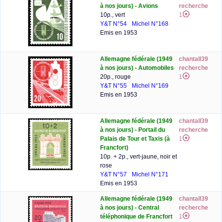
à nos jours) - Avions
recherche
10p., vert
1
Y&T N°54
Michel N°168
Emis en 1953
Allemagne fédérale (1949
chantall39
à nos jours) - Automobiles
recherche
20p., rouge
1
Y&T N°55
Michel N°169
Emis en 1953
Allemagne fédérale (1949
chantall39
à nos jours) - Portail du
recherche
Palais de Tour et Taxis (à
1
Francfort)
10p. + 2p., vert-jaune, noir et
rose
Y&T N°57
Michel N°171
Emis en 1953
Allemagne fédérale (1949
chantall39
à nos jours) - Central
recherche
téléphonique de Francfort
1