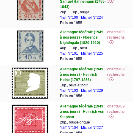
Samuel Hahnemann (1755-
1
1843)
20p. + 10p., rouge
Y&T N°100
Michel N°224
Emis en 1955
Allemagne fédérale (1949
chantall39
à nos jours) - Florence
recherche
Nightingale (1820-1910)
1
40p. + 10p., bleu
Y&T N°101
Michel N°225
Emis en 1955
Allemagne fédérale (1949
chantall39
à nos jours) - Heinrich
recherche
Heine (1797-1856)
1
10p., olive et noir
Y&T N°103
Michel N°229
Emis en 1956
Allemagne fédérale (1949
chantall39
à nos jours) - Heinrich von
recherche
Stephan
1
20p., rouge-brique
Y&T N°104
Michel N°227