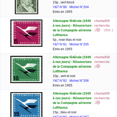
10p., vert foncé
Y&T N°80
Michel N°204
Emis en 1955
Allemagne fédérale (1949
chantall39
à nos jours) - Réouverture
recherche
de la Compagnie aérienne
1
ORK 1
Lufthansa
5p., rose-lilas et noir
Y&T N°81
Michel N°205
Emis en 1955
Allemagne fédérale (1949
chantall39
à nos jours) - Réouverture
recherche
de la Compagnie aérienne
1
Lufthansa
10p., vert et noir
Y&T N°82
Michel N°206
Emis en 1955
Allemagne fédérale (1949
chantall39
à nos jours) - Réouverture
recherche
de la Compagnie aérienne
1
Lufthansa
15p., bleu et noir