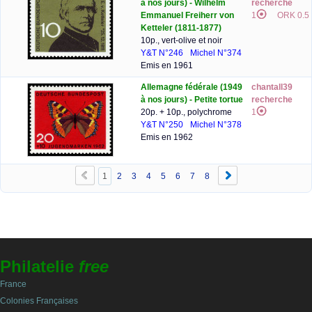
à nos jours) - Wilhelm
recherche
Emmanuel Freiherr von
1
ORK 0.5
Ketteler (1811-1877)
10p., vert-olive et noir
Y&T N°246
Michel N°374
Emis en 1961
Allemagne fédérale (1949
chantall39
à nos jours) - Petite tortue
recherche
20p. + 10p., polychrome
1
Y&T N°250
Michel N°378
Emis en 1962
1
2
3
4
5
6
7
8
Philatelie
free
France
Colonies Françaises