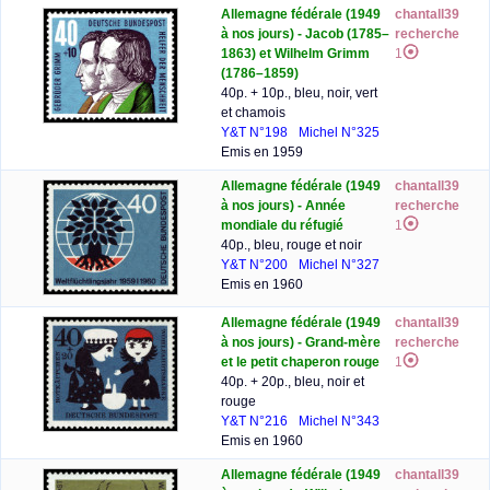
Allemagne fédérale (1949
chantall39
à nos jours) - Jacob (1785–
recherche
1863) et Wilhelm Grimm
1
(1786–1859)
40p. + 10p., bleu, noir, vert
et chamois
Y&T N°198
Michel N°325
Emis en 1959
Allemagne fédérale (1949
chantall39
à nos jours) - Année
recherche
mondiale du réfugié
1
40p., bleu, rouge et noir
Y&T N°200
Michel N°327
Emis en 1960
Allemagne fédérale (1949
chantall39
à nos jours) - Grand-mère
recherche
et le petit chaperon rouge
1
40p. + 20p., bleu, noir et
rouge
Y&T N°216
Michel N°343
Emis en 1960
Allemagne fédérale (1949
chantall39