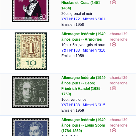
Nicolas de Cusa (1401-
1
1464)
20p., grenat et noir
Y&T N°172
Michel N°301
Emis en 1958
Allemagne fédérale (1949
chantall39
à nos jours) - Armoiries
recherche
10p. + 5p., vert-gris et brun
1
Y&T N°183
Michel N°310
Emis en 1959
Allemagne fédérale (1949
chantall39
à nos jours) - Georg
recherche
Friedrich Händel (1685-
1
1759)
10p., vert foncé
Y&T N°188
Michel N°315
Emis en 1959
Allemagne fédérale (1949
chantall39
à nos jours) - Louis Spohr
recherche
(1784-1859)
1