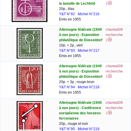
la bataille de Lechfeld
1
20p., lilas
Y&T N°92
Michel N°216
Emis en 1955
Allemagne fédérale (1949
chantall39
à nos jours) - Exposition
recherche
philatélique de Düsseldorf
1
10p. + 2p., vert
Y&T N°93
Michel N°217
Emis en 1955
Allemagne fédérale (1949
chantall39
à nos jours) - Exposition
recherche
philatélique de Düsseldorf
1
20p. + 3p., rouge-brun
Y&T N°94
Michel N°218
Emis en 1955
Allemagne fédérale (1949
chantall39
à nos jours) - Conférence
recherche
européenne des horaires
1
ferroviaires
20p., rouge et noir
Y&T N°95
Michel N°219