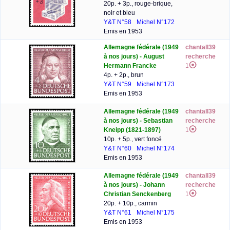
20p. + 3p., rouge-brique,
noir et bleu
Y&T N°58
Michel N°172
Emis en 1953
Allemagne fédérale (1949
chantall39
à nos jours) - August
recherche
Hermann Francke
1
4p. + 2p., brun
Y&T N°59
Michel N°173
Emis en 1953
Allemagne fédérale (1949
chantall39
à nos jours) - Sebastian
recherche
Kneipp (1821-1897)
1
10p. + 5p., vert foncé
Y&T N°60
Michel N°174
Emis en 1953
Allemagne fédérale (1949
chantall39
à nos jours) - Johann
recherche
Christian Senckenberg
1
20p. + 10p., carmin
Y&T N°61
Michel N°175
Emis en 1953