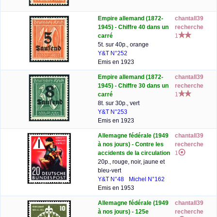
Empire allemand (1872-
chantall39
1945) - Chiffre 40 dans un
recherche
carré
1
5t. sur 40p., orange
Y&T N°252
Emis en 1923
Empire allemand (1872-
chantall39
1945) - Chiffre 30 dans un
recherche
carré
1
8t. sur 30p., vert
Y&T N°253
Emis en 1923
Allemagne fédérale (1949
chantall39
à nos jours) - Contre les
recherche
accidents de la circulation
1
20p., rouge, noir, jaune et
bleu-vert
Y&T N°48
Michel N°162
Emis en 1953
Allemagne fédérale (1949
chantall39
à nos jours) - 125e
recherche