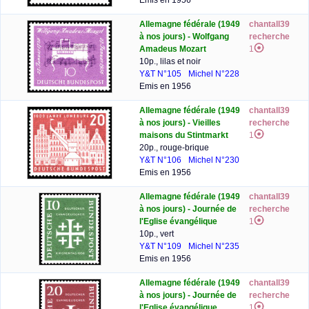
Emis en 1956
Allemagne fédérale (1949
chantall39
à nos jours) - Wolfgang
recherche
Amadeus Mozart
1
10p., lilas et noir
Y&T N°105
Michel N°228
Emis en 1956
Allemagne fédérale (1949
chantall39
à nos jours) - Vieilles
recherche
maisons du Stintmarkt
1
20p., rouge-brique
Y&T N°106
Michel N°230
Emis en 1956
Allemagne fédérale (1949
chantall39
à nos jours) - Journée de
recherche
l'Eglise évangélique
1
10p., vert
Y&T N°109
Michel N°235
Emis en 1956
Allemagne fédérale (1949
chantall39
à nos jours) - Journée de
recherche
l'Eglise évangélique
1