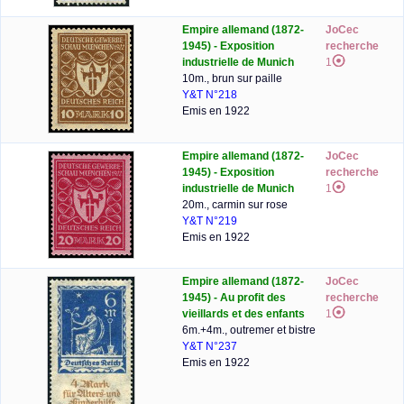
Empire allemand (1872-
JoCec
1945) - Exposition
recherche
industrielle de Munich
1
10m., brun sur paille
Y&T N°218
Emis en 1922
Empire allemand (1872-
JoCec
1945) - Exposition
recherche
industrielle de Munich
1
20m., carmin sur rose
Y&T N°219
Emis en 1922
Empire allemand (1872-
JoCec
1945) - Au profit des
recherche
vieillards et des enfants
1
6m.+4m., outremer et bistre
Y&T N°237
Emis en 1922