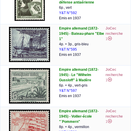
défense antiaérienne
6p., vert
Y&T N°592
Emis en 1937
Empire allemand (1872-
JoCec
1945) - Bateau-phare "Elbe
recherche
1"
1
4p. + 3p., gris-bleu
Y&T N°595
Emis en 1937
Empire allemand (1872-
JoCec
1945) - Le "Wilhelm
recherche
Gussloff" à Madère
1
6p. + 4p., vert-gris
Y&T N°597
Emis en 1937
Empire allemand (1872-
JoCec
1945) - Voilier-école
recherche
"¨Pommern"
1
8p. + 4p., vermillon