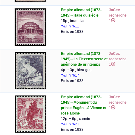
Empire allemand (1872-
JoCec
1945) - Halle du siècle
recherche
15p., brun-lilas
1
Y&T N°611
Emis en 1938
Empire allemand (1872-
JoCec
1945) - La Flexenstrasse et
recherche
anémone de printemps
1
4p. + 3p., bleu-gris
Y&T N°617
Emis en 1938
Empire allemand (1872-
JoCec
1945) - Monument du
recherche
prince Eugène, à Vienne et
1
rose alpine
12p. + 6p., carmin
Y&T N°621
Emis en 1938