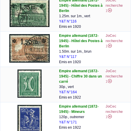
Empire allemand (1872-
JoCec
1945) - Hôtel des Postes à
recherche
Berlin
1
1.25m. sur 1m., vert
Y&T N°116
Emis en 1920
Empire allemand (1872-
JoCec
1945) - Hôtel des Postes à
recherche
Berlin
1
1.50m. sur 1m., brun
Y&T N°117
Emis en 1920
Empire allemand (1872-
JoCec
1945) - Chiffre 30 dans un
recherche
carré
1
30p., vert
Y&T N°164
Emis en 1922
Empire allemand (1872-
JoCec
1945) - Mineurs
recherche
120p., outremer
1
Y&T N°171
Emis en 1922