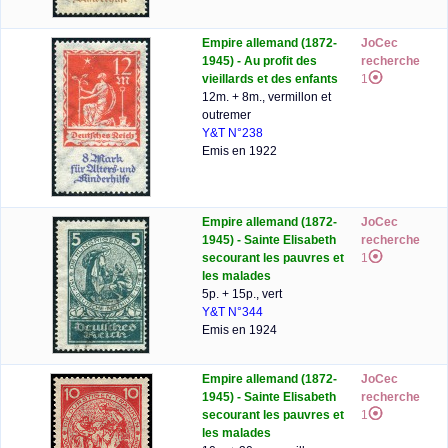
Empire allemand (1872-
JoCec
1945) - Au profit des
recherche
vieillards et des enfants
1
12m. + 8m., vermillon et
outremer
Y&T N°238
Emis en 1922
Empire allemand (1872-
JoCec
1945) - Sainte Elisabeth
recherche
secourant les pauvres et
1
les malades
5p. + 15p., vert
Y&T N°344
Emis en 1924
Empire allemand (1872-
JoCec
1945) - Sainte Elisabeth
recherche
secourant les pauvres et
1
les malades