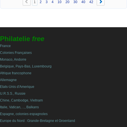
1
2
3
4
10
20
30
40
42
Philatelie
free
France
Colonies Françaises
Monaco, Andorre
Belgique, Pays-Bas, Luxembourg
Afrique francophone
Allemagne
Etats-Unis d'Amerique
U.R.S.S., Russie
Chine, Cambodge, Vietnam
Italie, Vatican, ..., Balkans
Espagne, colonies espagnoles
Europe du Nord : Grande-Bretagne et Groenland