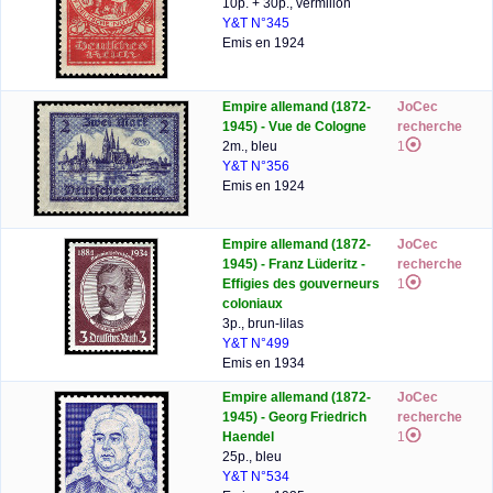
10p. + 30p., vermillon
Y&T N°345
Emis en 1924
Empire allemand (1872-
JoCec
1945) - Vue de Cologne
recherche
2m., bleu
1
Y&T N°356
Emis en 1924
Empire allemand (1872-
JoCec
1945) - Franz Lüderitz -
recherche
Effigies des gouverneurs
1
coloniaux
3p., brun-lilas
Y&T N°499
Emis en 1934
Empire allemand (1872-
JoCec
1945) - Georg Friedrich
recherche
Haendel
1
25p., bleu
Y&T N°534