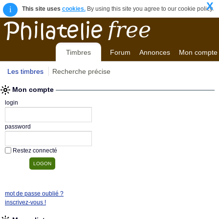
X
i
This site uses
cookies.
By using this site you agree to our cookie policy.
Timbres
Forum
Annonces
Mon compte
Les timbres
Recherche précise
Mon compte
login
password
Restez connecté
mot de passe oublié ?
inscrivez-vous !