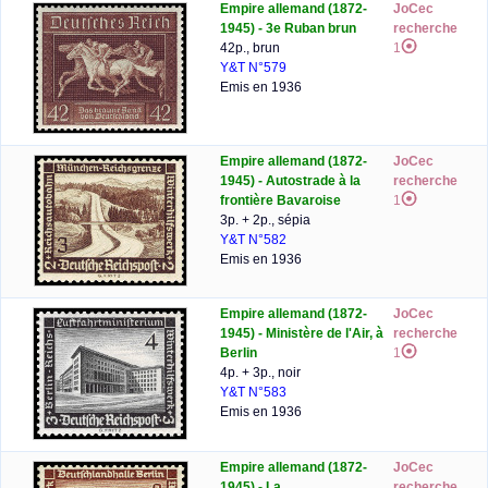
Empire allemand (1872-
JoCec
1945) - 3e Ruban brun
recherche
42p., brun
1
Y&T N°579
Emis en 1936
Empire allemand (1872-
JoCec
1945) - Autostrade à la
recherche
frontière Bavaroise
1
3p. + 2p., sépia
Y&T N°582
Emis en 1936
Empire allemand (1872-
JoCec
1945) - Ministère de l'Air, à
recherche
Berlin
1
4p. + 3p., noir
Y&T N°583
Emis en 1936
Empire allemand (1872-
JoCec
1945) - La
recherche