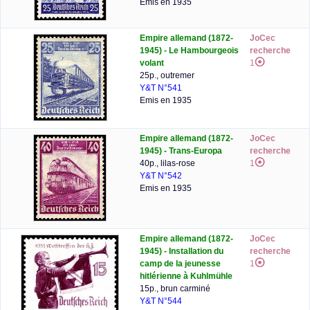
Emis en 1935
Empire allemand (1872-
JoCec
1945) - Le Hambourgeois
recherche
volant
1
25p., outremer
Y&T N°541
Emis en 1935
Empire allemand (1872-
JoCec
1945) - Trans-Europa
recherche
40p., lilas-rose
1
Y&T N°542
Emis en 1935
Empire allemand (1872-
JoCec
1945) - Installation du
recherche
camp de la jeunesse
1
hitlérienne à Kuhlmühle
15p., brun carminé
Y&T N°544