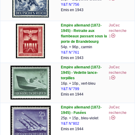
Y&T N°756
Emis en 1943
Empire allemand (1872-
JoCec
1945) - Retraite aux
recherche
flambeaux passant sous la
1
porte de Brandebourg
54p. + 96p., carmin
Y&T N°761
Emis en 1943
Empire allemand (1872-
JoCec
1945) - Vedette lance-
recherche
torpilles
1
16p. + 10p., vert-bleu
Y&T N°799
Emis en 1944
Empire allemand (1872-
JoCec
1945) - Fusées
recherche
25p. + 15p., bleu-violet
1
Y&T N°802
Emis en 1944