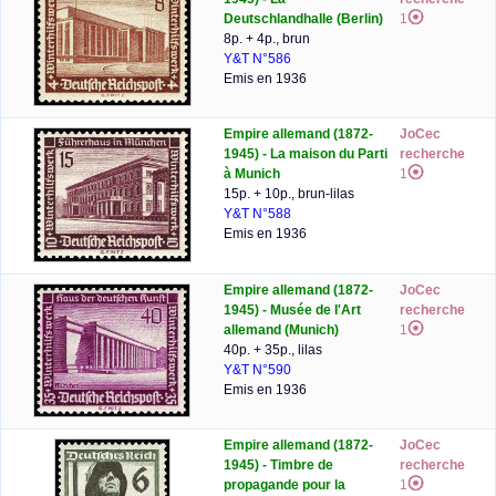
Deutschlandhalle (Berlin)
1
8p. + 4p., brun
Y&T N°586
Emis en 1936
Empire allemand (1872-
JoCec
1945) - La maison du Parti
recherche
à Munich
1
15p. + 10p., brun-lilas
Y&T N°588
Emis en 1936
Empire allemand (1872-
JoCec
1945) - Musée de l'Art
recherche
allemand (Munich)
1
40p. + 35p., lilas
Y&T N°590
Emis en 1936
Empire allemand (1872-
JoCec
1945) - Timbre de
recherche
propagande pour la
1