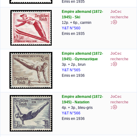
Emis en 1935
Empire allemand (1872-
JoCec
1945) - Ski
recherche
12p. + 6p., carmin
1
Y&T N°560
Emis en 1935
Empire allemand (1872-
JoCec
1945) - Gymnastique
recherche
3p. + 2p., brun
1
Y&T N°565
Emis en 1936
Empire allemand (1872-
JoCec
1945) - Natation
recherche
4p. + 3p., bleu-gris
1
Y&T N°566
Emis en 1936