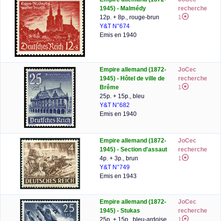
1945) - Malmédy
recherche
12p. + 8p., rouge-brun
1
Y&T N°674
Emis en 1940
Empire allemand (1872-
JoCec
1945) - Hôtel de ville de
recherche
Brême
1
25p. + 15p., bleu
Y&T N°682
Emis en 1940
Empire allemand (1872-
JoCec
1945) - Section d'assaut
recherche
4p. + 3p., brun
1
Y&T N°749
Emis en 1943
Empire allemand (1872-
JoCec
1945) - Stukas
recherche
25p. + 15p., bleu-ardoise
1