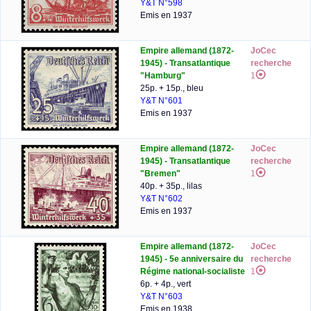
Y&T N°598
Emis en 1937
Empire allemand (1872-
JoCec
1945) - Transatlantique
recherche
"Hamburg"
1
25p. + 15p., bleu
Y&T N°601
Emis en 1937
Empire allemand (1872-
JoCec
1945) - Transatlantique
recherche
"Bremen"
1
40p. + 35p., lilas
Y&T N°602
Emis en 1937
Empire allemand (1872-
JoCec
1945) - 5e anniversaire du
recherche
Régime national-socialiste
1
6p. + 4p., vert
Y&T N°603
Emis en 1938