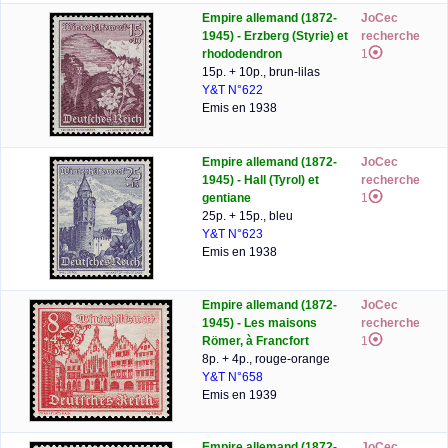
Empire allemand (1872-
JoCec
1945) - Erzberg (Styrie) et
recherche
rhododendron
1
15p. + 10p., brun-lilas
Y&T N°622
Emis en 1938
Empire allemand (1872-
JoCec
1945) - Hall (Tyrol) et
recherche
gentiane
1
25p. + 15p., bleu
Y&T N°623
Emis en 1938
Empire allemand (1872-
JoCec
1945) - Les maisons
recherche
Römer, à Francfort
1
8p. + 4p., rouge-orange
Y&T N°658
Emis en 1939
Empire allemand (1872-
JoCec