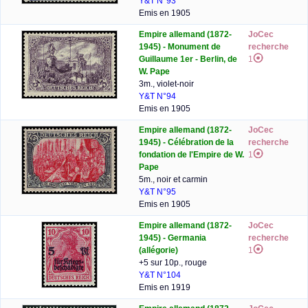
Y&T N°93
Emis en 1905
Empire allemand (1872-
JoCec
1945) - Monument de
recherche
Guillaume 1er - Berlin, de
1
W. Pape
3m., violet-noir
Y&T N°94
Emis en 1905
Empire allemand (1872-
JoCec
1945) - Célébration de la
recherche
fondation de l'Empire de W.
1
Pape
5m., noir et carmin
Y&T N°95
Emis en 1905
Empire allemand (1872-
JoCec
1945) - Germania
recherche
(allégorie)
1
+5 sur 10p., rouge
Y&T N°104
Emis en 1919