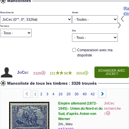
Mancolistes
[Ra
Mancoliste de
Année
d'é
Territoire
Etat
Comparaison avec ma
dispoliste
JoCec
3326
151
98
3554
Mancoliste de tous les timbres : 3326 trouvés
1
2
3
4
10
20
30
40
42
Empire allemand (1872-
JoCec
1945) - Union du Nord et du
recherche
Sud, d'après Anton von
1
Werner
2m., bleu