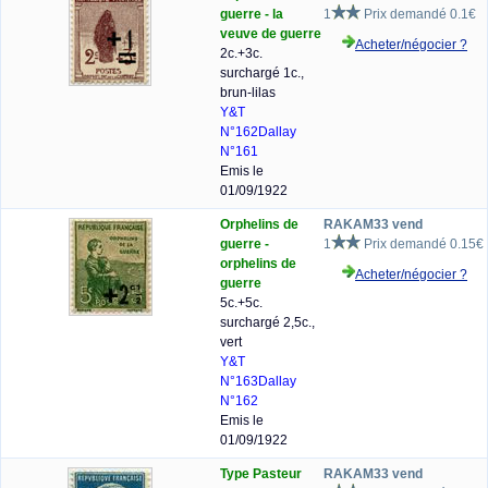
guerre - la
1
Prix demandé 0.1€
veuve de guerre
Acheter/négocier ?
2c.+3c.
surchargé 1c.,
brun-lilas
Y&T
N°162
Dallay
N°161
Emis le
01/09/1922
Orphelins de
RAKAM33 vend
guerre -
1
Prix demandé 0.15€
orphelins de
Acheter/négocier ?
guerre
5c.+5c.
surchargé 2,5c.,
vert
Y&T
N°163
Dallay
N°162
Emis le
01/09/1922
Type Pasteur
RAKAM33 vend