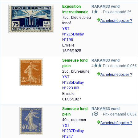
Exposition
RAKAM33 vend
internationnale
1
Prix demandé 2€
75c., bleu et bleu
Acheter/négocier ?
foncé
Y&T
N°215
Dallay
N°196
Emis le
15/06/1925
Semeuse fond
RAKAM33 vend
plein
4
Prix demandé 0.05€
25c., brun-jaune
Acheter/négocier ?
Y&T
N°235
Dallay
N°223 IIIB
Emis le
01/06/1927
Semeuse fond
RAKAM33 vend
plein
1
Prix demandé 0.05€
40c., outremer
Acheter/négocier ?
Y&T
N°237
Dallay
N°247