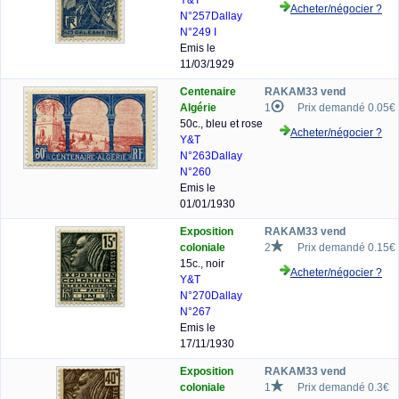
Y&T
Acheter/négocier ?
N°257
Dallay
N°249 I
Emis le
11/03/1929
Centenaire
RAKAM33 vend
Algérie
1
Prix demandé 0.05€
50c., bleu et rose
Acheter/négocier ?
Y&T
N°263
Dallay
N°260
Emis le
01/01/1930
Exposition
RAKAM33 vend
coloniale
2
Prix demandé 0.15€
15c., noir
Acheter/négocier ?
Y&T
N°270
Dallay
N°267
Emis le
17/11/1930
Exposition
RAKAM33 vend
coloniale
1
Prix demandé 0.3€