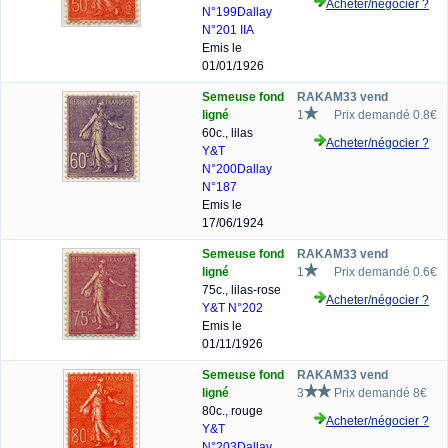
Acheter/négocier ?
N°199
Dallay
N°201 IIA
Emis le
01/01/1926
Semeuse fond
RAKAM33 vend
ligné
1
Prix demandé 0.8€
60c., lilas
Acheter/négocier ?
Y&T
N°200
Dallay
N°187
Emis le
17/06/1924
Semeuse fond
RAKAM33 vend
ligné
1
Prix demandé 0.6€
75c., lilas-rose
Acheter/négocier ?
Y&T N°202
Emis le
01/11/1926
Semeuse fond
RAKAM33 vend
ligné
3
Prix demandé 8€
80c., rouge
Acheter/négocier ?
Y&T
N°203
Dallay