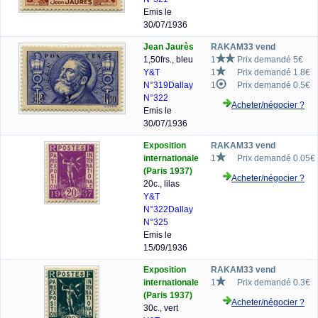
Emis le
30/07/1936
Jean Jaurès
RAKAM33 vend
1,50frs., bleu
1
Prix demandé 5€
Y&T
1
Prix demandé 1.8€
N°319
Dallay
1
Prix demandé 0.5€
N°322
Acheter/négocier ?
Emis le
30/07/1936
Exposition
RAKAM33 vend
internationale
1
Prix demandé 0.05€
(Paris 1937)
Acheter/négocier ?
20c., lilas
Y&T
N°322
Dallay
N°325
Emis le
15/09/1936
Exposition
RAKAM33 vend
internationale
1
Prix demandé 0.3€
(Paris 1937)
Acheter/négocier ?
30c., vert