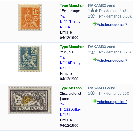
Type Mouchon
RAKAM33 vend
15c., orange
1
Prix demandé 4€
Y&T
2
Prix demandé 0.05€
N°117
Dallay
Acheter/négocier ?
N°116
Emis le
04/12/1900
Type Mouchon
RAKAM33 vend
25c., bleu
2
Prix demandé 0.25€
Y&T
Acheter/négocier ?
N°118
Dallay
N°117
Emis le
04/12/1900
Type Merson
RAKAM33 vend
2frs., violet et
1
Prix demandé 10€
jaune
Acheter/négocier ?
Y&T
N°122
Dallay
N°121
Emis le
04/12/1900