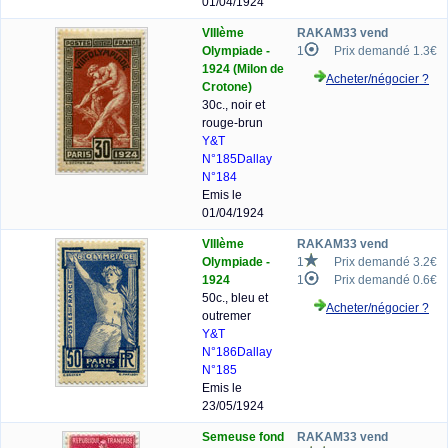
01/04/1924
VIIIème
RAKAM33 vend
Olympiade -
1
Prix demandé 1.3€
1924 (Milon de
Acheter/négocier ?
Crotone)
30c., noir et
rouge-brun
Y&T
N°185
Dallay
N°184
Emis le
01/04/1924
VIIIème
RAKAM33 vend
Olympiade -
1
Prix demandé 3.2€
1924
1
Prix demandé 0.6€
50c., bleu et
Acheter/négocier ?
outremer
Y&T
N°186
Dallay
N°185
Emis le
23/05/1924
Semeuse fond
RAKAM33 vend