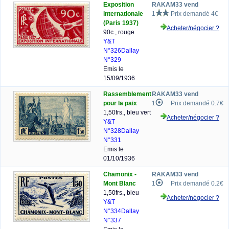
Exposition
RAKAM33 vend
internationale
1
Prix demandé 4€
(Paris 1937)
Acheter/négocier ?
90c., rouge
Y&T
N°326
Dallay
N°329
Emis le
15/09/1936
Rassemblement
RAKAM33 vend
pour la paix
1
Prix demandé 0.7€
1,50frs., bleu vert
Acheter/négocier ?
Y&T
N°328
Dallay
N°331
Emis le
01/10/1936
Chamonix -
RAKAM33 vend
Mont Blanc
1
Prix demandé 0.2€
1,50frs., bleu
Acheter/négocier ?
Y&T
N°334
Dallay
N°337