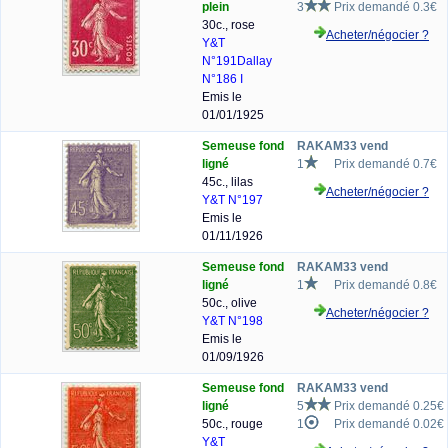
plein
3
Prix demandé 0.3€
30c., rose
Acheter/négocier ?
Y&T
N°191
Dallay
N°186 I
Emis le
01/01/1925
Semeuse fond
RAKAM33 vend
ligné
1
Prix demandé 0.7€
45c., lilas
Acheter/négocier ?
Y&T N°197
Emis le
01/11/1926
Semeuse fond
RAKAM33 vend
ligné
1
Prix demandé 0.8€
50c., olive
Acheter/négocier ?
Y&T N°198
Emis le
01/09/1926
Semeuse fond
RAKAM33 vend
ligné
5
Prix demandé 0.25€
50c., rouge
1
Prix demandé 0.02€
Y&T