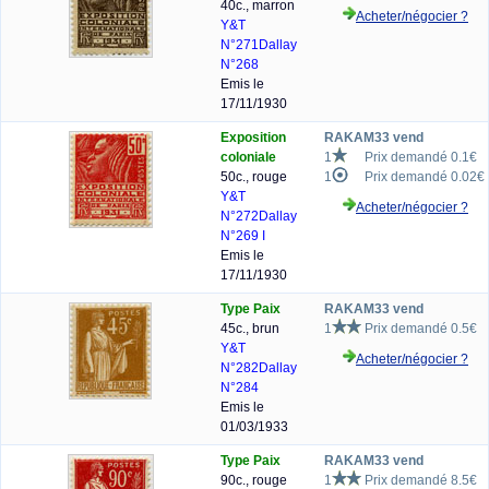
40c., marron
Acheter/négocier ?
Y&T
N°271
Dallay
N°268
Emis le
17/11/1930
Exposition
RAKAM33 vend
coloniale
1
Prix demandé 0.1€
50c., rouge
1
Prix demandé 0.02€
Y&T
Acheter/négocier ?
N°272
Dallay
N°269 I
Emis le
17/11/1930
Type Paix
RAKAM33 vend
45c., brun
1
Prix demandé 0.5€
Y&T
Acheter/négocier ?
N°282
Dallay
N°284
Emis le
01/03/1933
Type Paix
RAKAM33 vend
90c., rouge
1
Prix demandé 8.5€