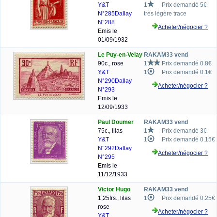
Y&T
1
Prix demandé 5€
N°285
Dallay
très légère trace
N°288
Acheter/négocier ?
Emis le
01/09/1932
Le Puy-en-Velay
RAKAM33 vend
90c., rose
1
Prix demandé 0.8€
Y&T
1
Prix demandé 0.1€
N°290
Dallay
Acheter/négocier ?
N°293
Emis le
12/09/1933
Paul Doumer
RAKAM33 vend
75c., lilas
1
Prix demandé 3€
Y&T
1
Prix demandé 0.15€
N°292
Dallay
Acheter/négocier ?
N°295
Emis le
11/12/1933
Victor Hugo
RAKAM33 vend
1,25frs., lilas
1
Prix demandé 0.25€
rose
Acheter/négocier ?
Y&T