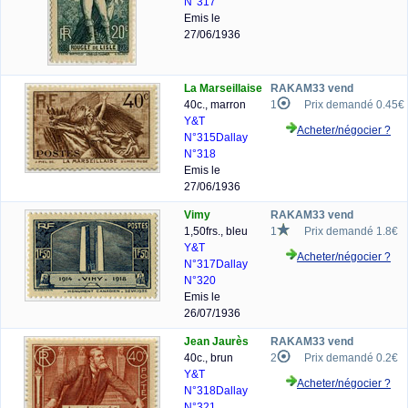
N°317
Emis le
27/06/1936
La Marseillaise
RAKAM33 vend
40c., marron
1
Prix demandé 0.45€
Y&T
Acheter/négocier ?
N°315
Dallay
N°318
Emis le
27/06/1936
Vimy
RAKAM33 vend
1,50frs., bleu
1
Prix demandé 1.8€
Y&T
Acheter/négocier ?
N°317
Dallay
N°320
Emis le
26/07/1936
Jean Jaurès
RAKAM33 vend
40c., brun
2
Prix demandé 0.2€
Y&T
Acheter/négocier ?
N°318
Dallay
N°321