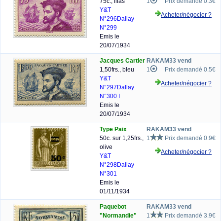
75c., lilas
1
Prix demandé 0.3€
Y&T
Acheter/négocier ?
N°296
Dallay
N°299
Emis le
20/07/1934
Jacques Cartier
RAKAM33 vend
1,50frs., bleu
1
Prix demandé 0.5€
Y&T
Acheter/négocier ?
N°297
Dallay
N°300 I
Emis le
20/07/1934
Type Paix
RAKAM33 vend
50c. sur 1,25frs.,
1
Prix demandé 0.9€
olive
Acheter/négocier ?
Y&T
N°298
Dallay
N°301
Emis le
01/11/1934
Paquebot
RAKAM33 vend
"Normandie"
1
Prix demandé 3.9€