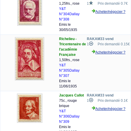
1,25frs., rose
1
Prix demandé 0.7€
Y&T
Acheter/négocier ?
N°304
Dallay
N°308
Emis le
30/05/1935
Richelieu -
RAKAM33 vend
Tricentenaire de
1
Prix demandé 0.15€
l'académie
Acheter/négocier ?
Française
1,50frs., rose
Y&T
N°305
Dallay
N°307
Emis le
11/06/1935
Jacques Callot
RAKAM33 vend
75c., rouge
1
Prix demandé 0.1€
brique
Acheter/négocier ?
Y&T
N°306
Dallay
N°309
Emis le