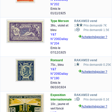
N°202
Emis le
01/11/1925
Type Merson
RAKAM33 vend
3frs., violet et
1
Prix demandé 7€
bleu
1
Prix demandé 1.5€
Y&T
Acheter/négocier ?
N°206
Dallay
N°204
Emis le
07/12/1925
Ronsard
RAKAM33 vend
75c., bleu
1
Prix demandé 0.25€
Y&T
Acheter/négocier ?
N°209
Dallay
N°190
Emis le
06/10/1924
Exposition
RAKAM33 vend
internationnale
1
Prix demandé 0.1€
10c., jaune et
Acheter/négocier ?
vert foncé