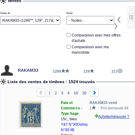
Ventes
Ventes de
Année
Comparaison avec mes offres
d'achats
Comparaison avec ma
mancoliste
RAKAM33
1290
129
217
Liste des ventes de timbres : 1524 trouvés
1
2
3
4
10
20
Paix et
RAKAM33 vend
Commerce -
1
Prix demandé 6€
Type Sage
Acheter/négocier ?
15c., bleu
Y&T N°90
Dallay
N°89 IIB