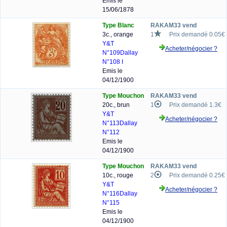
Emis le
15/06/1878
Type Blanc
RAKAM33 vend
3c., orange
1
Prix demandé 0.05€
Y&T
Acheter/négocier ?
N°109
Dallay
N°108 I
Emis le
04/12/1900
Type Mouchon
RAKAM33 vend
20c., brun
1
Prix demandé 1.3€
Y&T
Acheter/négocier ?
N°113
Dallay
N°112
Emis le
04/12/1900
Type Mouchon
RAKAM33 vend
10c., rouge
2
Prix demandé 0.25€
Y&T
Acheter/négocier ?
N°116
Dallay
N°115
Emis le
04/12/1900