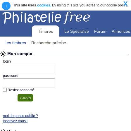
X
i
This site uses
cookies.
By using this site you agree to our cookie policy.
Timbres
Le Spécialisé
Forum
Annonces
Les timbres
Recherche précise
Mon compte
Mon compte
login
password
Restez connecté
mot de passe oublié ?
inscrivez-vous !