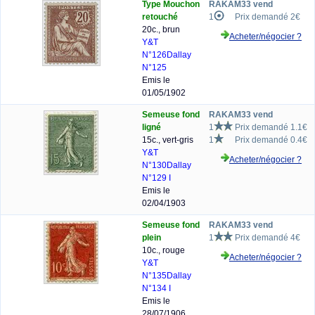
Type Mouchon
RAKAM33 vend
retouché
1
Prix demandé 2€
20c., brun
Acheter/négocier ?
Y&T
N°126
Dallay
N°125
Emis le
01/05/1902
Semeuse fond
RAKAM33 vend
ligné
1
Prix demandé 1.1€
15c., vert-gris
1
Prix demandé 0.4€
Y&T
Acheter/négocier ?
N°130
Dallay
N°129 I
Emis le
02/04/1903
Semeuse fond
RAKAM33 vend
plein
1
Prix demandé 4€
10c., rouge
Acheter/négocier ?
Y&T
N°135
Dallay
N°134 I
Emis le
28/07/1906