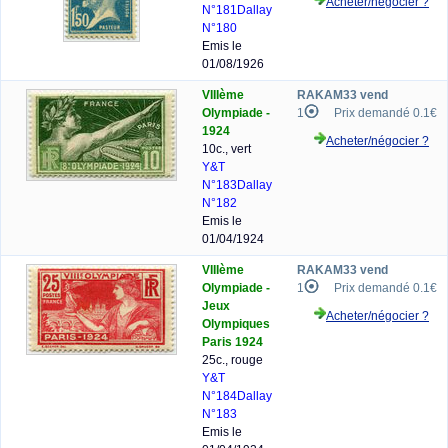
Acheter/négocier ?
N°181
Dallay
N°180
Emis le
01/08/1926
VIIIème
RAKAM33 vend
Olympiade -
1
Prix demandé 0.1€
1924
Acheter/négocier ?
10c., vert
Y&T
N°183
Dallay
N°182
Emis le
01/04/1924
VIIIème
RAKAM33 vend
Olympiade -
1
Prix demandé 0.1€
Jeux
Acheter/négocier ?
Olympiques
Paris 1924
25c., rouge
Y&T
N°184
Dallay
N°183
Emis le