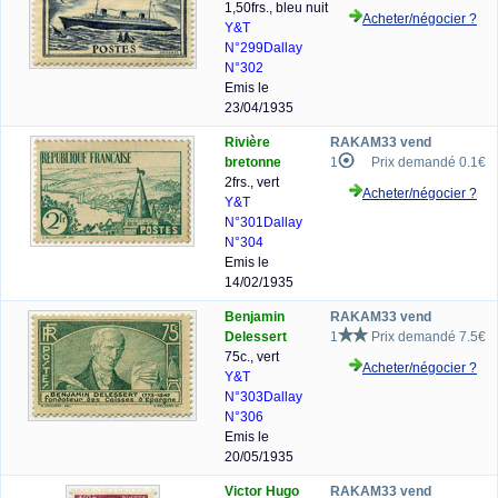
1,50frs., bleu nuit
Acheter/négocier ?
Y&T
N°299
Dallay
N°302
Emis le
23/04/1935
Rivière
RAKAM33 vend
bretonne
1
Prix demandé 0.1€
2frs., vert
Acheter/négocier ?
Y&T
N°301
Dallay
N°304
Emis le
14/02/1935
Benjamin
RAKAM33 vend
Delessert
1
Prix demandé 7.5€
75c., vert
Acheter/négocier ?
Y&T
N°303
Dallay
N°306
Emis le
20/05/1935
Victor Hugo
RAKAM33 vend