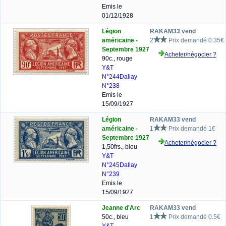
Emis le
01/12/1928
Légion
RAKAM33 vend
américaine -
2
Prix demandé 0.35€
Septembre 1927
Acheter/négocier ?
90c., rouge
Y&T
N°244
Dallay
N°238
Emis le
15/09/1927
Légion
RAKAM33 vend
américaine -
1
Prix demandé 1€
Septembre 1927
Acheter/négocier ?
1,50frs., bleu
Y&T
N°245
Dallay
N°239
Emis le
15/09/1927
Jeanne d'Arc
RAKAM33 vend
50c., bleu
1
Prix demandé 0.5€