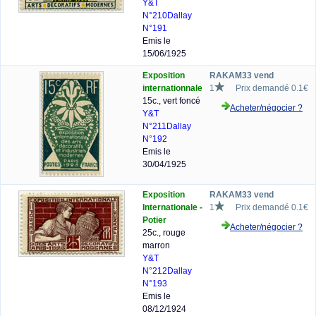
Y&T
N°210
Dallay
N°191
Emis le
15/06/1925
Exposition
RAKAM33 vend
internationnale
1
Prix demandé 0.1€
15c., vert foncé
Acheter/négocier ?
Y&T
N°211
Dallay
N°192
Emis le
30/04/1925
Exposition
RAKAM33 vend
Internationale -
1
Prix demandé 0.1€
Potier
Acheter/négocier ?
25c., rouge
marron
Y&T
N°212
Dallay
N°193
Emis le
08/12/1924