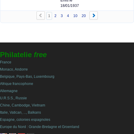
Emis le
18/01/1937
1
2
3
4
10
20
Philatelie
free
France
Monaco, Andorre
Belgique, Pays-Bas, Luxembourg
Afrique francophone
Allemagne
U.R.S.S., Russie
Chine, Cambodge, Vietnam
Italie, Vatican, ..., Balkans
Espagne, colonies espagnoles
Europe du Nord : Grande-Bretagne et Groenland