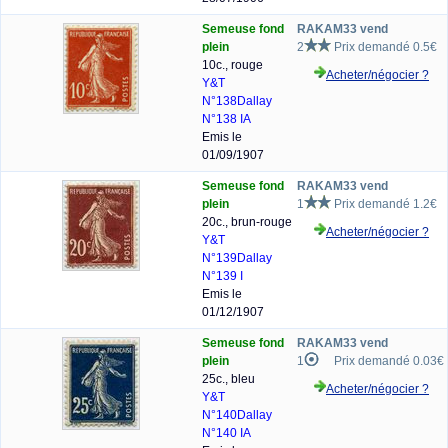
Semeuse fond
RAKAM33 vend
plein
2
Prix demandé 0.5€
10c., rouge
Acheter/négocier ?
Y&T
N°138
Dallay
N°138 IA
Emis le
01/09/1907
Semeuse fond
RAKAM33 vend
plein
1
Prix demandé 1.2€
20c., brun-rouge
Acheter/négocier ?
Y&T
N°139
Dallay
N°139 I
Emis le
01/12/1907
Semeuse fond
RAKAM33 vend
plein
1
Prix demandé 0.03€
25c., bleu
Acheter/négocier ?
Y&T
N°140
Dallay
N°140 IA