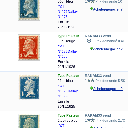
50c., bleu
1
Prix demandé 1€
Y&T
Acheter/négocier ?
N°176
Dallay
N°175 I
Emis le
25/05/1923
Type Pasteur
RAKAM33 vend
90c., rouge
1
Prix demandé 0.4€
Y&T
Acheter/négocier ?
N°178
Dallay
N°177
Emis le
01/11/1926
Type Pasteur
RAKAM33 vend
1frs., bleu
1
Prix demandé 5.5€
Y&T
Acheter/négocier ?
N°179
Dallay
N°178
Emis le
30/11/1925
Type Pasteur
RAKAM33 vend
1,50frs., bleu
1
Prix demandé 2.7€
Y&T