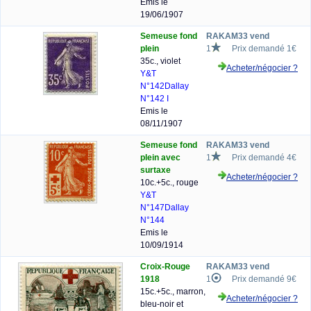
Emis le
19/06/1907
Semeuse fond
RAKAM33 vend
plein
1
Prix demandé 1€
35c., violet
Acheter/négocier ?
Y&T
N°142
Dallay
N°142 I
Emis le
08/11/1907
Semeuse fond
RAKAM33 vend
plein avec
1
Prix demandé 4€
surtaxe
Acheter/négocier ?
10c.+5c., rouge
Y&T
N°147
Dallay
N°144
Emis le
10/09/1914
Croix-Rouge
RAKAM33 vend
1918
1
Prix demandé 9€
15c.+5c., marron,
Acheter/négocier ?
bleu-noir et