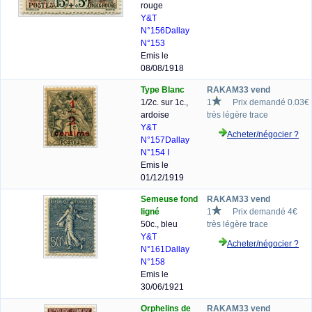
rouge
Y&T
N°156
Dallay
N°153
Emis le
08/08/1918
Type Blanc
RAKAM33 vend
1/2c. sur 1c.,
1
Prix demandé 0.03€
ardoise
très légère trace
Y&T
Acheter/négocier ?
N°157
Dallay
N°154 I
Emis le
01/12/1919
Semeuse fond
RAKAM33 vend
ligné
1
Prix demandé 4€
50c., bleu
très légère trace
Y&T
Acheter/négocier ?
N°161
Dallay
N°158
Emis le
30/06/1921
Orphelins de
RAKAM33 vend