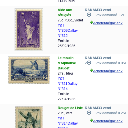
11/06/1935
Aide aux
RAKAM33 vend
réfugiés
1
Prix demandé 1.2€
75c.+50c., violet
Acheter/négocier ?
Y&T
N°309
Dallay
N°312
Emis le
25/02/1936
Le moulin
RAKAM33 vend
d'Alphonse
2
Prix demandé 0.05€
Daudet
Acheter/négocier ?
2frs., bleu
Y&T
N°311
Dallay
N°314
Emis le
27/04/1936
Rouget de Lisle
RAKAM33 vend
20c., vert
1
Prix demandé 0.25€
Y&T
Acheter/négocier ?
N°314
Dallay