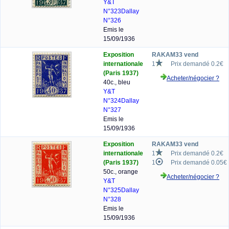
Y&T
N°323
Dallay
N°326
Emis le
15/09/1936
Exposition
RAKAM33 vend
internationale
1
Prix demandé 0.2€
(Paris 1937)
Acheter/négocier ?
40c., bleu
Y&T
N°324
Dallay
N°327
Emis le
15/09/1936
Exposition
RAKAM33 vend
internationale
1
Prix demandé 0.2€
(Paris 1937)
1
Prix demandé 0.05€
50c., orange
Acheter/négocier ?
Y&T
N°325
Dallay
N°328
Emis le
15/09/1936