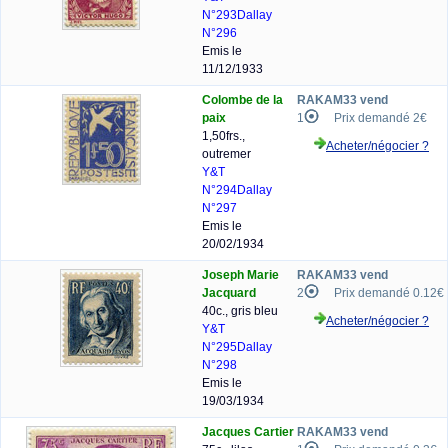
N°293
Dallay
N°296
Emis le
11/12/1933
Colombe de la
RAKAM33 vend
paix
1
Prix demandé 2€
1,50frs.,
Acheter/négocier ?
outremer
Y&T
N°294
Dallay
N°297
Emis le
20/02/1934
Joseph Marie
RAKAM33 vend
Jacquard
2
Prix demandé 0.12€
40c., gris bleu
Acheter/négocier ?
Y&T
N°295
Dallay
N°298
Emis le
19/03/1934
Jacques Cartier
RAKAM33 vend