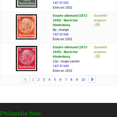
Y&T N°445
Emis en 1932
Empire allemand (1872-
Daniel64
1945) - Maréchal
propose
Hindenburg
2
8p., orange
Y&T N°446
Emis en 1932
Empire allemand (1872-
Daniel64
1945) - Maréchal
propose
Hindenburg
1
12p., rouge-carmin
Y&T N°449
Emis en 1932
1
2
3
4
5
6
7
8
9
10
Philatelie
free