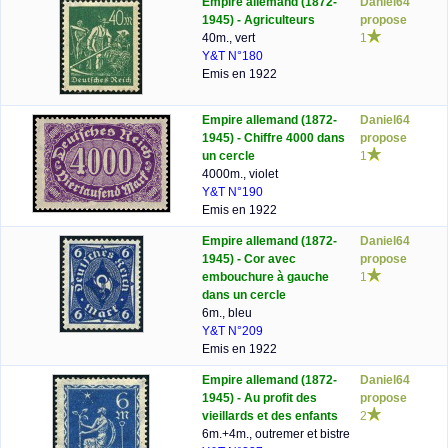
Empire allemand (1872-
Daniel64
1945) - Agriculteurs
propose
40m., vert
1
Y&T N°180
Emis en 1922
Empire allemand (1872-
Daniel64
1945) - Chiffre 4000 dans
propose
un cercle
1
4000m., violet
Y&T N°190
Emis en 1922
Empire allemand (1872-
Daniel64
1945) - Cor avec
propose
embouchure à gauche
1
dans un cercle
6m., bleu
Y&T N°209
Emis en 1922
Empire allemand (1872-
Daniel64
1945) - Au profit des
propose
vieillards et des enfants
2
6m.+4m., outremer et bistre