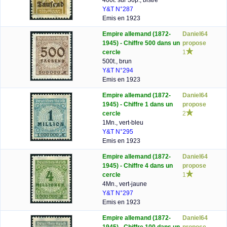
400t. sur 30p., bistre
Y&T N°287
Emis en 1923
Empire allemand (1872-
Daniel64
1945) - Chiffre 500 dans un
propose
cercle
1
500t., brun
Y&T N°294
Emis en 1923
Empire allemand (1872-
Daniel64
1945) - Chiffre 1 dans un
propose
cercle
2
1Mn., vert-bleu
Y&T N°295
Emis en 1923
Empire allemand (1872-
Daniel64
1945) - Chiffre 4 dans un
propose
cercle
1
4Mn., vert-jaune
Y&T N°297
Emis en 1923
Empire allemand (1872-
Daniel64