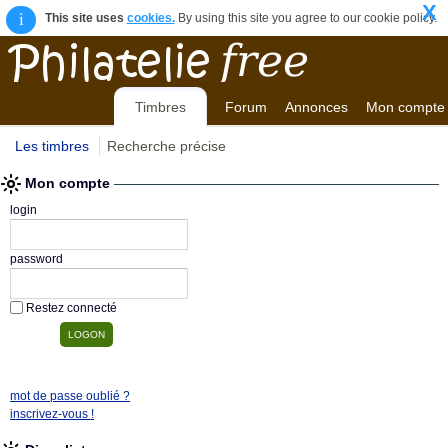
X
i
This site uses
cookies.
By using this site you agree to our cookie policy.
Timbres
Forum
Annonces
Mon compte
Les timbres
Recherche précise
Mon compte
login
password
Restez connecté
mot de passe oublié ?
inscrivez-vous !