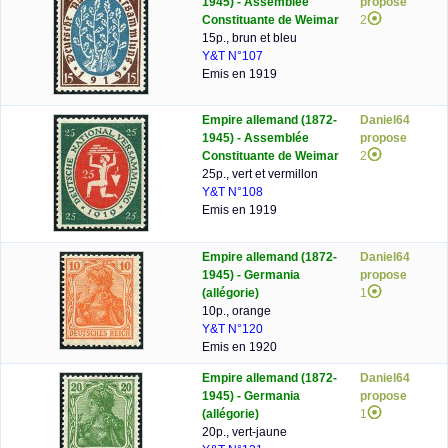
1945) - Assemblée
propose
Constituante de Weimar
2
15p., brun et bleu
Y&T N°107
Emis en 1919
Empire allemand (1872-
Daniel64
1945) - Assemblée
propose
Constituante de Weimar
2
25p., vert et vermillon
Y&T N°108
Emis en 1919
Empire allemand (1872-
Daniel64
1945) - Germania
propose
(allégorie)
1
10p., orange
Y&T N°120
Emis en 1920
Empire allemand (1872-
Daniel64
1945) - Germania
propose
(allégorie)
1
20p., vert-jaune