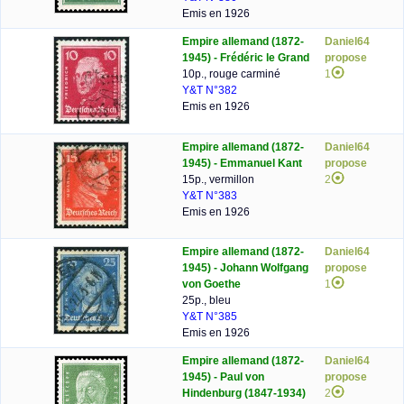
Emis en 1926
Empire allemand (1872-
Daniel64
1945) - Frédéric le Grand
propose
10p., rouge carminé
1
Y&T N°382
Emis en 1926
Empire allemand (1872-
Daniel64
1945) - Emmanuel Kant
propose
15p., vermillon
2
Y&T N°383
Emis en 1926
Empire allemand (1872-
Daniel64
1945) - Johann Wolfgang
propose
von Goethe
1
25p., bleu
Y&T N°385
Emis en 1926
Empire allemand (1872-
Daniel64
1945) - Paul von
propose
Hindenburg (1847-1934)
2