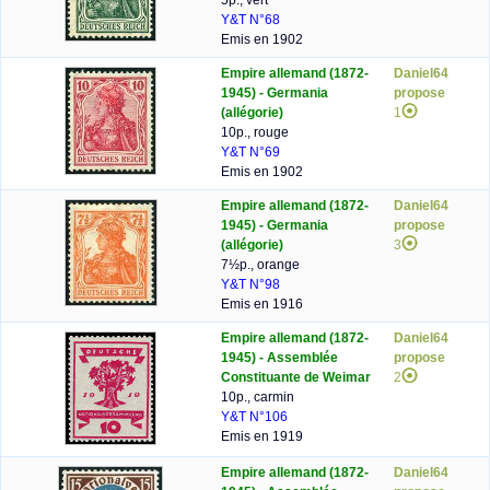
5p., vert
Y&T N°68
Emis en 1902
Empire allemand (1872-
Daniel64
1945) - Germania
propose
(allégorie)
1
10p., rouge
Y&T N°69
Emis en 1902
Empire allemand (1872-
Daniel64
1945) - Germania
propose
(allégorie)
3
7½p., orange
Y&T N°98
Emis en 1916
Empire allemand (1872-
Daniel64
1945) - Assemblée
propose
Constituante de Weimar
2
10p., carmin
Y&T N°106
Emis en 1919
Empire allemand (1872-
Daniel64