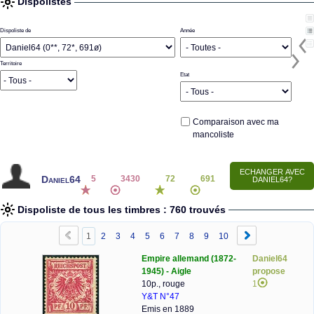
Dispolistes
Dispoliste de
Année
Territoire
Etat
Comparaison avec ma
mancoliste
Daniel64
5
3430
72
691
Dispoliste de tous les timbres : 760 trouvés
1
2
3
4
5
6
7
8
9
10
Empire allemand (1872-
Daniel64
1945) - Aigle
propose
10p., rouge
1
Y&T N°47
Emis en 1889