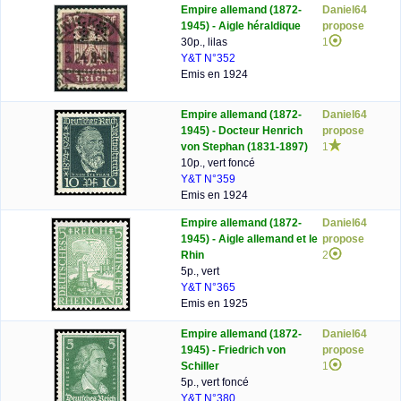
Empire allemand (1872-
Daniel64
1945) - Aigle héraldique
propose
30p., lilas
1
Y&T N°352
Emis en 1924
Empire allemand (1872-
Daniel64
1945) - Docteur Henrich
propose
von Stephan (1831-1897)
1
10p., vert foncé
Y&T N°359
Emis en 1924
Empire allemand (1872-
Daniel64
1945) - Aigle allemand et le
propose
Rhin
2
5p., vert
Y&T N°365
Emis en 1925
Empire allemand (1872-
Daniel64
1945) - Friedrich von
propose
Schiller
1
5p., vert foncé
Y&T N°380