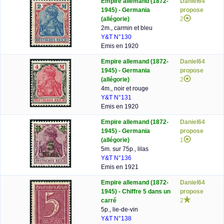
Empire allemand (1872-
Daniel64
1945) - Germania
propose
(allégorie)
2
2m., carmin et bleu
Y&T N°130
Emis en 1920
Empire allemand (1872-
Daniel64
1945) - Germania
propose
(allégorie)
2
4m., noir et rouge
Y&T N°131
Emis en 1920
Empire allemand (1872-
Daniel64
1945) - Germania
propose
(allégorie)
1
5m. sur 75p., lilas
Y&T N°136
Emis en 1921
Empire allemand (1872-
Daniel64
1945) - Chiffre 5 dans un
propose
carré
2
5p., lie-de-vin
Y&T N°138