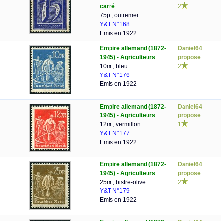
carré
2
75p., outremer
Y&T N°168
Emis en 1922
Empire allemand (1872-
Daniel64
1945) - Agriculteurs
propose
10m., bleu
2
Y&T N°176
Emis en 1922
Empire allemand (1872-
Daniel64
1945) - Agriculteurs
propose
12m., vermillon
1
Y&T N°177
Emis en 1922
Empire allemand (1872-
Daniel64
1945) - Agriculteurs
propose
25m., bistre-olive
2
Y&T N°179
Emis en 1922