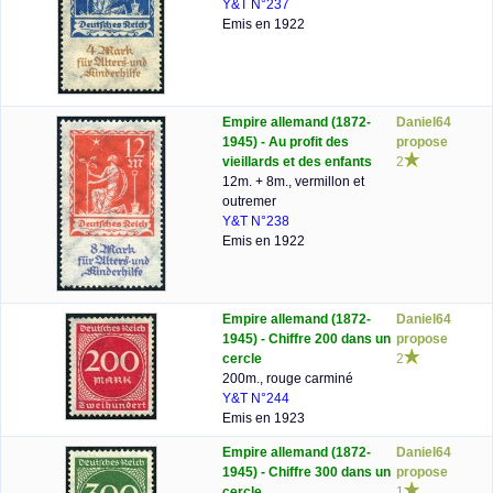
Y&T N°237
Emis en 1922
Empire allemand (1872-
Daniel64
1945) - Au profit des
propose
vieillards et des enfants
2
12m. + 8m., vermillon et
outremer
Y&T N°238
Emis en 1922
Empire allemand (1872-
Daniel64
1945) - Chiffre 200 dans un
propose
cercle
2
200m., rouge carminé
Y&T N°244
Emis en 1923
Empire allemand (1872-
Daniel64
1945) - Chiffre 300 dans un
propose
cercle
1