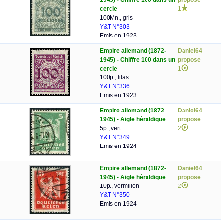
1945) - Chiffre 100 dans un
propose
cercle
1
100Mn., gris
Y&T N°303
Emis en 1923
Empire allemand (1872-
Daniel64
1945) - Chiffre 100 dans un
propose
cercle
1
100p., lilas
Y&T N°336
Emis en 1923
Empire allemand (1872-
Daniel64
1945) - Aigle héraldique
propose
5p., vert
2
Y&T N°349
Emis en 1924
Empire allemand (1872-
Daniel64
1945) - Aigle héraldique
propose
10p., vermillon
2
Y&T N°350
Emis en 1924