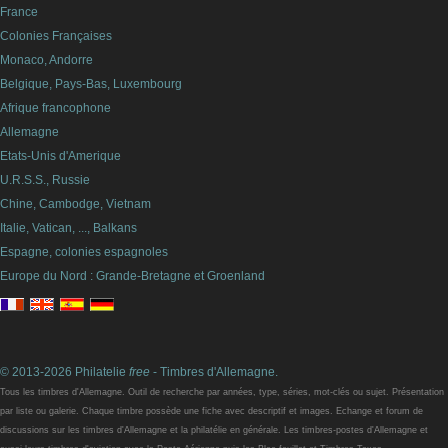
France
Colonies Françaises
Monaco, Andorre
Belgique, Pays-Bas, Luxembourg
Afrique francophone
Allemagne
Etats-Unis d'Amerique
U.R.S.S., Russie
Chine, Cambodge, Vietnam
Italie, Vatican, ..., Balkans
Espagne, colonies espagnoles
Europe du Nord : Grande-Bretagne et Groenland
© 2013-2026 Philatelie
free
- Timbres d'Allemagne.
Tous les timbres d'Allemagne. Outil de recherche par années, type, séries, mot-clés ou sujet. Présentation
par liste ou galerie. Chaque timbre possède une fiche avec descriptif et images. Echange et forum de
discussions sur les timbres d'Allemagne et la philatélie en générale. Les timbres-postes d'Allemagne et