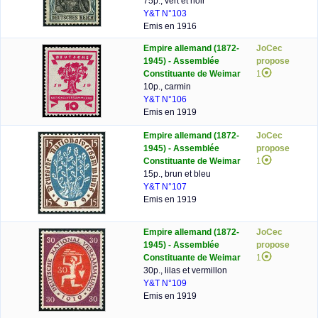
75p., vert et noir
Y&T N°103
Emis en 1916
Empire allemand (1872-
JoCec
1945) - Assemblée
propose
Constituante de Weimar
1
10p., carmin
Y&T N°106
Emis en 1919
Empire allemand (1872-
JoCec
1945) - Assemblée
propose
Constituante de Weimar
1
15p., brun et bleu
Y&T N°107
Emis en 1919
Empire allemand (1872-
JoCec
1945) - Assemblée
propose
Constituante de Weimar
1
30p., lilas et vermillon
Y&T N°109
Emis en 1919