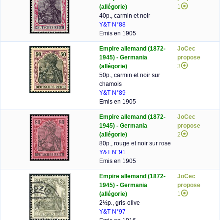
(allégorie)
1
40p., carmin et noir
Y&T N°88
Emis en 1905
Empire allemand (1872-
JoCec
1945) - Germania
propose
(allégorie)
3
50p., carmin et noir sur
chamois
Y&T N°89
Emis en 1905
Empire allemand (1872-
JoCec
1945) - Germania
propose
(allégorie)
2
80p., rouge et noir sur rose
Y&T N°91
Emis en 1905
Empire allemand (1872-
JoCec
1945) - Germania
propose
(allégorie)
1
2½p., gris-olive
Y&T N°97