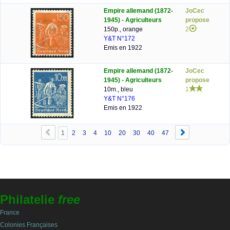
Empire allemand (1872-
JoCec
1945) - Agriculteurs
propose
150p., orange
2
Y&T N°172
Emis en 1922
Empire allemand (1872-
JoCec
1945) - Agriculteurs
propose
10m., bleu
1
Y&T N°176
Emis en 1922
1
2
3
4
10
20
30
40
47
Philatelie
free
France
Colonies Françaises