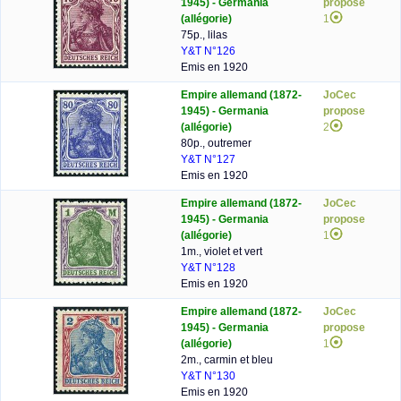
1945) - Germania
propose
(allégorie)
1
75p., lilas
Y&T N°126
Emis en 1920
Empire allemand (1872-
JoCec
1945) - Germania
propose
(allégorie)
2
80p., outremer
Y&T N°127
Emis en 1920
Empire allemand (1872-
JoCec
1945) - Germania
propose
(allégorie)
1
1m., violet et vert
Y&T N°128
Emis en 1920
Empire allemand (1872-
JoCec
1945) - Germania
propose
(allégorie)
1
2m., carmin et bleu
Y&T N°130
Emis en 1920