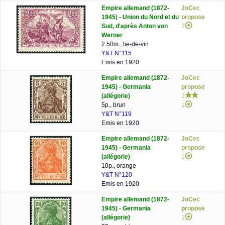
Empire allemand (1872-
JoCec
1945) - Union du Nord et du
propose
Sud, d'après Anton von
1
Werner
2.50m., lie-de-vin
Y&T N°115
Emis en 1920
Empire allemand (1872-
JoCec
1945) - Germania
propose
(allégorie)
1
5p., brun
1
Y&T N°119
Emis en 1920
Empire allemand (1872-
JoCec
1945) - Germania
propose
(allégorie)
1
10p., orange
Y&T N°120
Emis en 1920
Empire allemand (1872-
JoCec
1945) - Germania
propose
(allégorie)
1