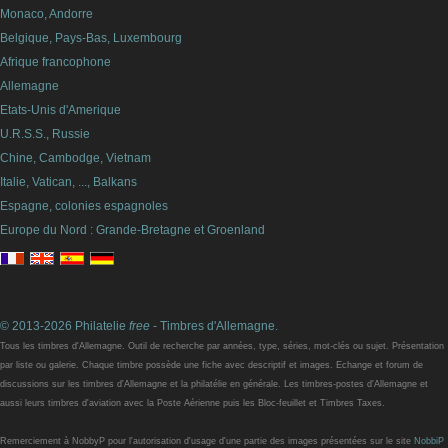
Monaco, Andorre
Belgique, Pays-Bas, Luxembourg
Afrique francophone
Allemagne
Etats-Unis d'Amerique
U.R.S.S., Russie
Chine, Cambodge, Vietnam
Italie, Vatican, ..., Balkans
Espagne, colonies espagnoles
Europe du Nord : Grande-Bretagne et Groenland
© 2013-2026 Philatelie
free
- Timbres d'Allemagne.
Tous les timbres d'Allemagne. Outil de recherche par années, type, séries, mot-clés ou sujet. Présentation
par liste ou galerie. Chaque timbre possède une fiche avec descriptif et images. Echange et forum de
discussions sur les timbres d'Allemagne et la philatélie en générale. Les timbres-postes d'Allemagne et
aussi leurs timbres d'aviation avec la Poste Aérienne puis les Bloc-feuillet et Timbres Taxes.
Remerciement à NobbyP pour l'autorisation d'usage d'une partie des images présentées sur le site
NobbiP