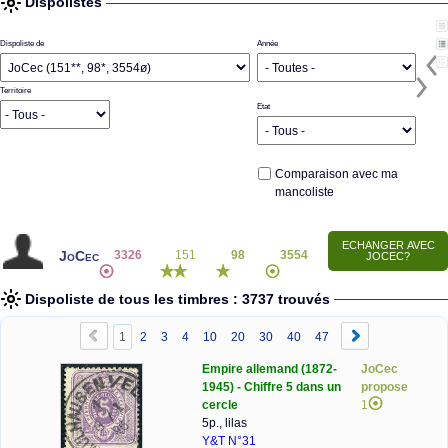
Dispolistes
Dispoliste de
Année
Territoire
Etat
Comparaison avec ma
mancoliste
JoCec
3326
151
98
3554
Dispoliste de tous les timbres : 3737 trouvés
1
2
3
4
10
20
30
40
47
Empire allemand (1872-
JoCec
1945) - Chiffre 5 dans un
propose
cercle
1
5p., lilas
Y&T N°31