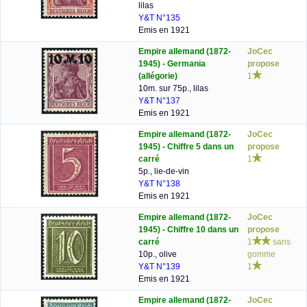
lilas
Y&T N°135
Emis en 1921
Empire allemand (1872-
JoCec
1945) - Germania
propose
(allégorie)
1
10m. sur 75p., lilas
Y&T N°137
Emis en 1921
Empire allemand (1872-
JoCec
1945) - Chiffre 5 dans un
propose
carré
1
5p., lie-de-vin
Y&T N°138
Emis en 1921
Empire allemand (1872-
JoCec
1945) - Chiffre 10 dans un
propose
carré
1
sans
10p., olive
gomme
Y&T N°139
1
Emis en 1921
Empire allemand (1872-
JoCec