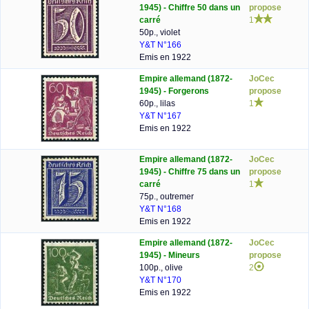
1945) - Chiffre 50 dans un
propose
carré
1
50p., violet
Y&T N°166
Emis en 1922
Empire allemand (1872-
JoCec
1945) - Forgerons
propose
60p., lilas
1
Y&T N°167
Emis en 1922
Empire allemand (1872-
JoCec
1945) - Chiffre 75 dans un
propose
carré
1
75p., outremer
Y&T N°168
Emis en 1922
Empire allemand (1872-
JoCec
1945) - Mineurs
propose
100p., olive
2
Y&T N°170
Emis en 1922