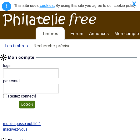
X
i
This site uses
cookies.
By using this site you agree to our cookie policy.
Timbres
Forum
Annonces
Mon compte
Les timbres
Recherche précise
Mon compte
login
password
Restez connecté
mot de passe oublié ?
inscrivez-vous !