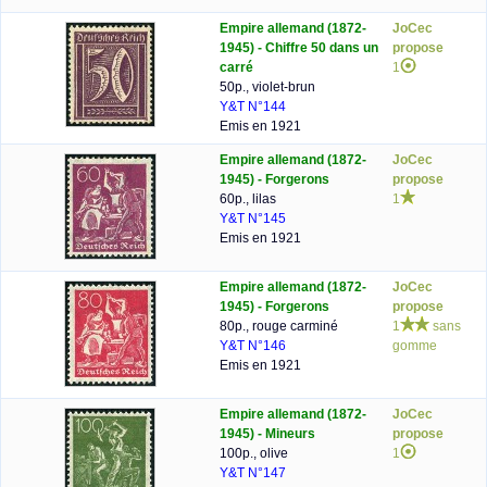
Empire allemand (1872-
JoCec
1945) - Chiffre 50 dans un
propose
carré
1
50p., violet-brun
Y&T N°144
Emis en 1921
Empire allemand (1872-
JoCec
1945) - Forgerons
propose
60p., lilas
1
Y&T N°145
Emis en 1921
Empire allemand (1872-
JoCec
1945) - Forgerons
propose
80p., rouge carminé
1
sans
Y&T N°146
gomme
Emis en 1921
Empire allemand (1872-
JoCec
1945) - Mineurs
propose
100p., olive
1
Y&T N°147